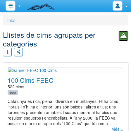
Inici
Llistes de cims agrupats per
categories
100 Cims FEEC
522 cims
feec
Catalunya és rica, plena i diversa en muntanyes. Hi ha cims
litorals i n’hi ha d’interior; uns són baixos i altres altius; uns
turons es presenten amables i suaus mentre hi ha pics que
resulten esquerps i encimbellats. A l’any 2006, la FEEC va
posar en marxa el repte dels “100 Cims” que té com a…
Més