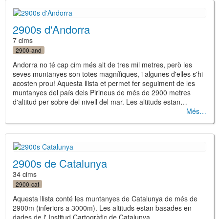
2900s d'Andorra
7 cims
2900-and
Andorra no té cap cim més alt de tres mil metres, però les
seves muntanyes son totes magnífiques, i algunes d'elles s'hi
acosten prou! Aquesta llista et permet fer seguiment de les
muntanyes del país dels Pirineus de més de 2900 metres
d'altitud per sobre del nivell del mar. Les altituds estan…
Més
2900s de Catalunya
34 cims
2900-cat
Aquesta llista conté les muntanyes de Catalunya de més de
2900m (inferiors a 3000m). Les altituds estan basades en
dades de l' Institud Cartogràfic de Catalunya.