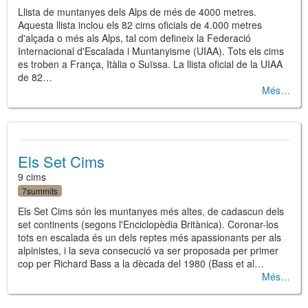
Llista de muntanyes dels Alps de més de 4000 metres.
Aquesta llista inclou els 82 cims oficials de 4.000 metres
d'alçada o més als Alps, tal com defineix la Federació
Internacional d'Escalada i Muntanyisme (UIAA). Tots els cims
es troben a França, Itàlia o Suïssa. La llista oficial de la UIAA
de 82…
Més
Els Set Cims
9 cims
7summits
Els Set Cims són les muntanyes més altes, de cadascun dels
set continents (segons l'Enciclopèdia Britànica). Coronar-los
tots en escalada és un dels reptes més apassionants per als
alpinistes, i la seva consecució va ser proposada per primer
cop per Richard Bass a la dècada del 1980 (Bass et al…
Més