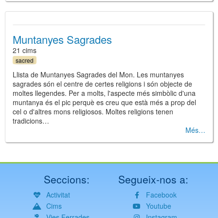
Muntanyes Sagrades
21 cims
sacred
Llista de Muntanyes Sagrades del Mon. Les muntanyes
sagrades són el centre de certes religions i són objecte de
moltes llegendes. Per a molts, l'aspecte més simbòlic d'una
muntanya és el pic perquè es creu que està més a prop del
cel o d'altres mons religiosos. Moltes religions tenen
tradicions…
Més
Seccions:
Segueix-nos a:
Activitat
Facebook
Cims
Youtube
Vies Ferrades
Instagram