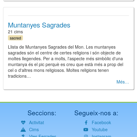
Muntanyes Sagrades
21 cims
sacred
Llista de Muntanyes Sagrades del Mon. Les muntanyes
sagrades són el centre de certes religions i són objecte de
moltes llegendes. Per a molts, l'aspecte més simbòlic d'una
muntanya és el pic perquè es creu que està més a prop del
cel o d'altres mons religiosos. Moltes religions tenen
tradicions…
Més
Seccions:
Segueix-nos a:
Activitat
Facebook
Cims
Youtube
Vies Ferrades
Instagram