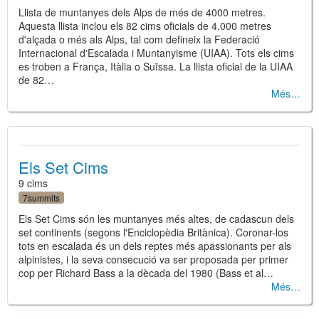
Llista de muntanyes dels Alps de més de 4000 metres.
Aquesta llista inclou els 82 cims oficials de 4.000 metres
d'alçada o més als Alps, tal com defineix la Federació
Internacional d'Escalada i Muntanyisme (UIAA). Tots els cims
es troben a França, Itàlia o Suïssa. La llista oficial de la UIAA
de 82…
Més
Els Set Cims
9 cims
7summits
Els Set Cims són les muntanyes més altes, de cadascun dels
set continents (segons l'Enciclopèdia Britànica). Coronar-los
tots en escalada és un dels reptes més apassionants per als
alpinistes, i la seva consecució va ser proposada per primer
cop per Richard Bass a la dècada del 1980 (Bass et al…
Més