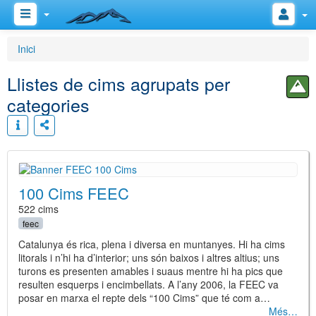
Inici
Llistes de cims agrupats per
categories
100 Cims FEEC
522 cims
feec
Catalunya és rica, plena i diversa en muntanyes. Hi ha cims
litorals i n’hi ha d’interior; uns són baixos i altres altius; uns
turons es presenten amables i suaus mentre hi ha pics que
resulten esquerps i encimbellats. A l’any 2006, la FEEC va
posar en marxa el repte dels “100 Cims” que té com a…
Més