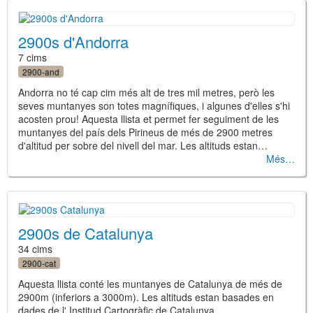
2900s d'Andorra
7 cims
2900-and
Andorra no té cap cim més alt de tres mil metres, però les
seves muntanyes son totes magnífiques, i algunes d'elles s'hi
acosten prou! Aquesta llista et permet fer seguiment de les
muntanyes del país dels Pirineus de més de 2900 metres
d'altitud per sobre del nivell del mar. Les altituds estan…
Més
2900s de Catalunya
34 cims
2900-cat
Aquesta llista conté les muntanyes de Catalunya de més de
2900m (inferiors a 3000m). Les altituds estan basades en
dades de l' Institud Cartogràfic de Catalunya.