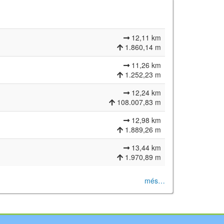
12,11 km
1.860,14 m
11,26 km
1.252,23 m
12,24 km
108.007,83 m
12,98 km
1.889,26 m
13,44 km
1.970,89 m
més…