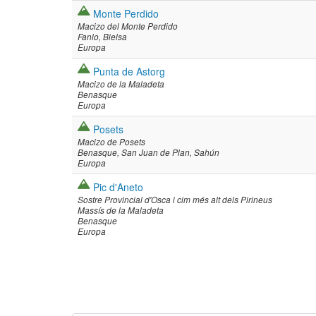
Monte Perdido
Macizo del Monte Perdido
Fanlo
Bielsa
Europa
Punta de Astorg
Macizo de la Maladeta
Benasque
Europa
Posets
Macizo de Posets
Benasque
San Juan de Plan
Sahún
Europa
Pic d'Aneto
Sostre Provincial d'Osca i cim més alt dels Pirineus
Massís de la Maladeta
Benasque
Europa
Paginació