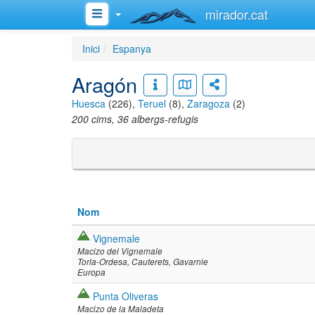
mirador.cat
Inici
Espanya
Aragón
Huesca
(226),
Teruel
(8),
Zaragoza
(2)
200 cims, 36 albergs-refugis
Nom
Vignemale
Macizo del Vignemale
Torla-Ordesa
Cauterets
Gavarnie
Europa
Punta Oliveras
Macizo de la Maladeta