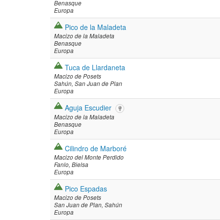
Benasque
Europa
Pico de la Maladeta
Macizo de la Maladeta
Benasque
Europa
Tuca de Llardaneta
Macizo de Posets
Sahún
San Juan de Plan
Europa
Aguja Escudier
Macizo de la Maladeta
Benasque
Europa
Cilindro de Marboré
Macizo del Monte Perdido
Fanlo
Bielsa
Europa
Pico Espadas
Macizo de Posets
San Juan de Plan
Sahún
Europa