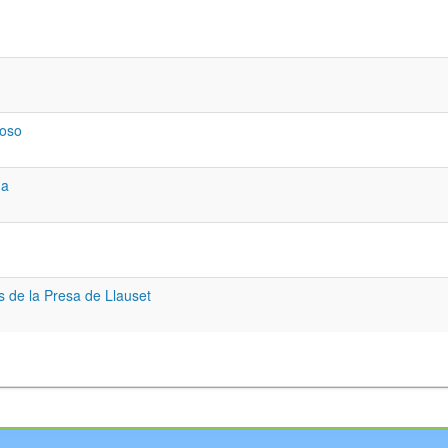
moso
da
es de la Presa de Llauset