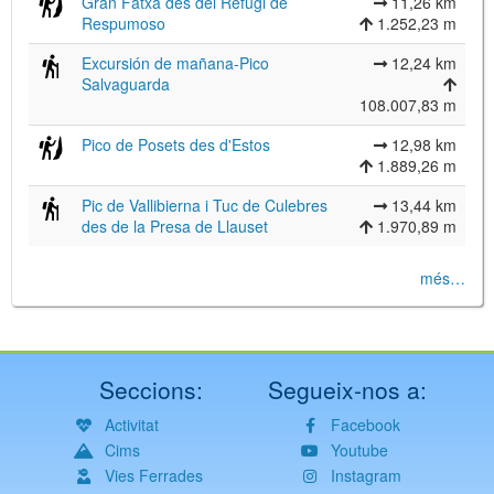
Gran Fatxa des del Refugi de
11,26 km
Respumoso
1.252,23 m
Excursión de mañana-Pico
12,24 km
Salvaguarda
108.007,83 m
Pico de Posets des d'Estos
12,98 km
1.889,26 m
Pic de Vallibierna i Tuc de Culebres
13,44 km
des de la Presa de Llauset
1.970,89 m
més…
Seccions:
Segueix-nos a:
Activitat
Facebook
Cims
Youtube
Vies Ferrades
Instagram