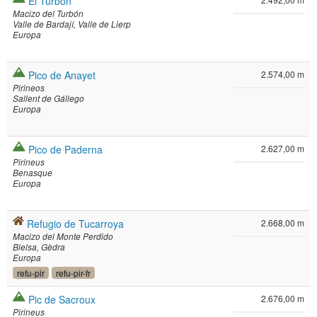
El Turbón
Macizo del Turbón
Valle de Bardají
Valle de Lierp
Europa
Pico de Anayet
2.574,00 m
Pirineos
Sallent de Gállego
Europa
Pico de Paderna
2.627,00 m
Pirineus
Benasque
Europa
Refugio de Tucarroya
2.668,00 m
Macizo del Monte Perdido
Bielsa
Gèdra
Europa
refu-pir
refu-pir-fr
Pic de Sacroux
2.676,00 m
Pirineus