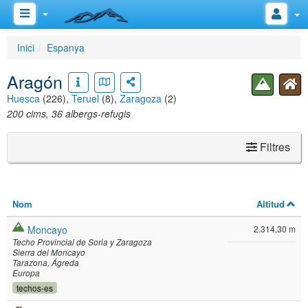
Inici
Espanya
Aragón
Huesca
(226),
Teruel
(8),
Zaragoza
(2)
200 cims, 36 albergs-refugis
Filtres
Nom
Altitud
Moncayo
2.314,30 m
Techo Provincial de Soria y Zaragoza
Sierra del Moncayo
Tarazona
Ágreda
Europa
techos-es