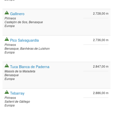
Gallinero
2.728,00 m
Pirineos
Castejón de Sos
Benasque
Europa
Pico Salvaguardia
2.736,00 m
Pirineos
Benasque
Banhèras de Luishon
Europa
Tuca Blanca de Paderna
2.847,00 m
Massís de la Maladeta
Benasque
Europa
Tebarray
2.886,00 m
Pirineos
Sallent de Gállego
Europa