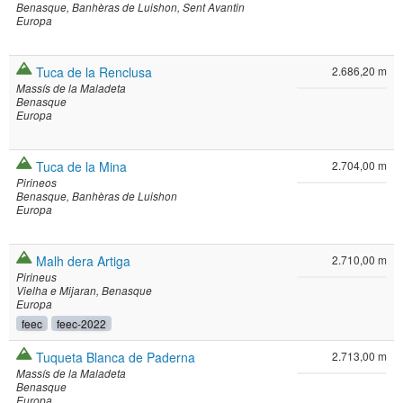
Benasque
Banhèras de Luishon
Sent Avantin
Europa
Tuca de la Renclusa
2.686,20 m
Massís de la Maladeta
Benasque
Europa
Tuca de la Mina
2.704,00 m
Pirineos
Benasque
Banhèras de Luishon
Europa
Malh dera Artiga
2.710,00 m
Pirineus
Vielha e Mijaran
Benasque
Europa
feec
feec-2022
Tuqueta Blanca de Paderna
2.713,00 m
Massís de la Maladeta
Benasque
Europa