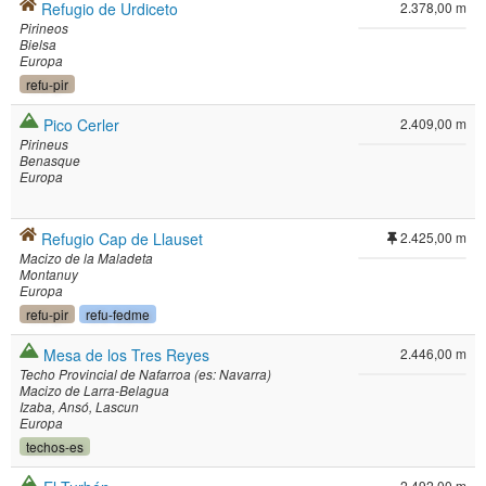
Refugio de Urdiceto
2.378,00 m
Pirineos
Bielsa
Europa
refu-pir
Pico Cerler
2.409,00 m
Pirineus
Benasque
Europa
Refugio Cap de Llauset
2.425,00 m
Macizo de la Maladeta
Montanuy
Europa
refu-pir
refu-fedme
Mesa de los Tres Reyes
2.446,00 m
Techo Provincial de Nafarroa (es: Navarra)
Macizo de Larra-Belagua
Izaba
Ansó
Lascun
Europa
techos-es
2.492,00 m