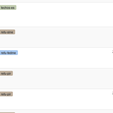
techos-es
refu-sine
refu-fedme
refu-pir
refu-pir