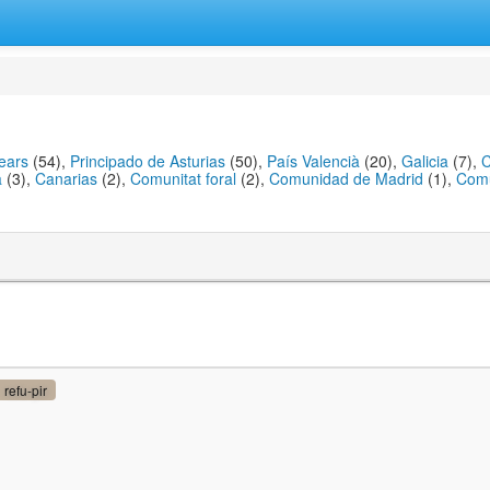
ears
(54),
Principado de Asturias
(50),
País Valencià
(20),
Galicia
(7),
C
a
(3),
Canarias
(2),
Comunitat foral
(2),
Comunidad de Madrid
(1),
Comu
refu-pir