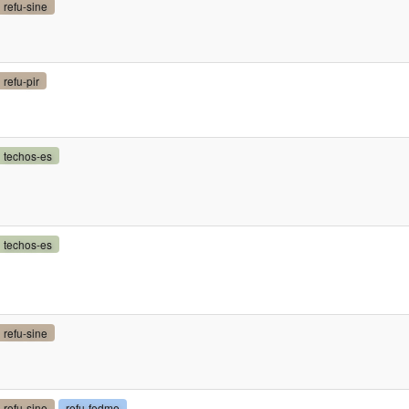
refu-sine
refu-pir
techos-es
techos-es
refu-sine
refu-sine
refu-fedme