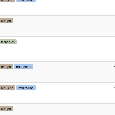
refu-pir
techos-es
refu-pir
refu-fedme
refu-sine
refu-fedme
refu-pir