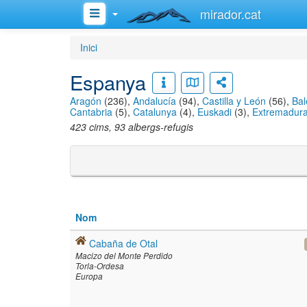
mirador.cat
Inici
Espanya
Aragón
(236),
Andalucía
(94),
Castilla y León
(56),
Bal
Cantabria
(5),
Catalunya
(4),
Euskadi
(3),
Extremadur
423 cims, 93 albergs-refugis
Nom
Cabaña de Otal
Macizo del Monte Perdido
Torla-Ordesa
Europa