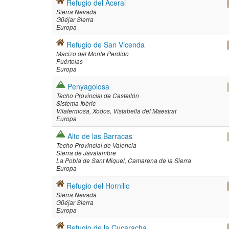
Refugio del Aceral
Sierra Nevada
Güéjar Sierra
Europa
Refugio de San Vicenda
Macizo del Monte Perdido
Puértolas
Europa
Penyagolosa
Techo Provincial de Castellón
Sistema Ibèric
Vilafermosa
Xodos
Vistabella del Maestrat
Europa
Alto de las Barracas
Techo Provincial de Valencia
Sierra de Javalambre
La Pobla de Sant Miquel
Camarena de la Sierra
Europa
Refugio del Hornillo
Sierra Nevada
Güéjar Sierra
Europa
Refugio de la Cucaracha