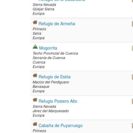
Sierra Nevada
Güéjar Sierra
Europa
Refugio de Armeña
Pirineos
Seira
Europa
Mogorrita
Techo Provincial de Cuenca
Serranía de Cuenca
Cuenca
Europa
Refugio de Estós
Macizo del Perdiguero
Benasque
Europa
Refugio Postero Alto
Sierra Nevada
Jérez del Marquesado
Europa
Cabaña de Puyarruego
Pirineos