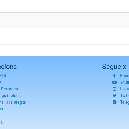
cions:
Segueix-
itat
Fac
s
Yout
s Ferrades
Inst
rgs i refugis
Twitt
ms llocs afegits
Tele
es
g
da