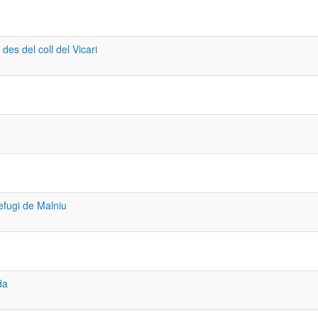
es del coll del Vicari
efugi de Malniu
da