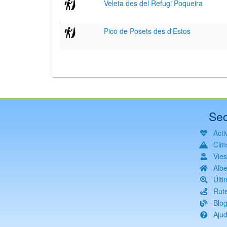
Veleta des del Refugi Poqueira
Pico de Posets des d'Estos
Sec
Activ
Cim
Vie
Albe
Últi
Rut
Blo
Aju