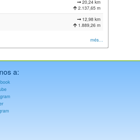
20,24 km
2.137,65 m
12,98 km
1.889,26 m
més…
nos a:
ebook
ube
agram
er
gram