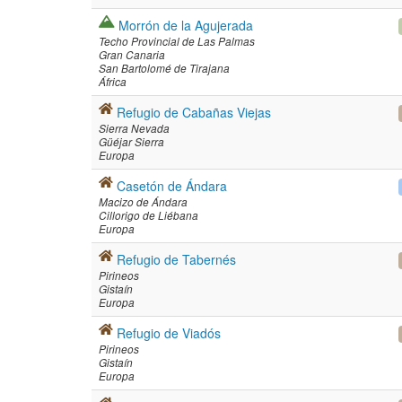
Morrón de la Agujerada
Techo Provincial de Las Palmas
Gran Canaria
San Bartolomé de Tirajana
África
Refugio de Cabañas Viejas
Sierra Nevada
Güéjar Sierra
Europa
Casetón de Ándara
Macizo de Ándara
Cillorigo de Liébana
Europa
Refugio de Tabernés
Pirineos
Gistaín
Europa
Refugio de Viadós
Pirineos
Gistaín
Europa