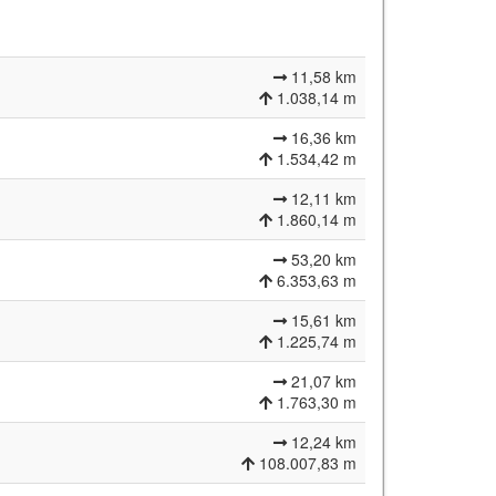
11,58 km
1.038,14 m
16,36 km
1.534,42 m
12,11 km
1.860,14 m
53,20 km
6.353,63 m
15,61 km
1.225,74 m
21,07 km
1.763,30 m
12,24 km
108.007,83 m