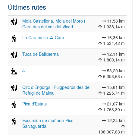
Últimes rutes
Mola Castellona, Mola del Moro i
11,58 km
Caro des del coll del Vicari
1.038,14 m
La Caramella ⛰ Caro
16,36 km
1.534,42 m
Tuca de Ballibierna
12,11 km
1.860,14 m
JJ
53,20 km
6.353,63 m
Circ d'Engorgs i Puigpedrós des del
15,61 km
Refugi de Malniu
1.225,74 m
Pica d'Estats
21,07 km
1.763,30 m
Excursión de mañana-Pico
12,24 km
Salvaguarda
108.007,83 m