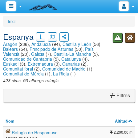
Inici
Espanya
Aragón
(236),
Andalucía
(94),
Castilla y León
(56),
Balears
(54),
Principado de Asturias
(50),
País
Valencià
(20),
Galicia
(7),
Castilla-La Mancha
(5),
Comunidad de Cantabria
(5),
Catalunya
(4),
Euskadi
(3),
Extremadura
(3),
Canarias
(2),
Comunitat foral
(2),
Comunidad de Madrid
(1),
Comunitat de Múrcia
(1),
La Rioja
(1)
423 cims, 93 albergs-refugis
Filtres
Nom
Altitud
Refugio de Respomuso
2.200,00 m