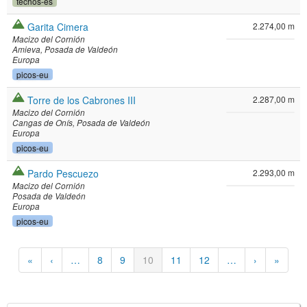
techos-es
Garita Cimera
2.274,00 m
Macizo del Cornión
Amieva
Posada de Valdeón
Europa
picos-eu
Torre de los Cabrones III
2.287,00 m
Macizo del Cornión
Cangas de Onís
Posada de Valdeón
Europa
picos-eu
Pardo Pescuezo
2.293,00 m
Macizo del Cornión
Posada de Valdeón
Europa
picos-eu
Paginació
Primera
«
Pàgina
‹
…
Pàgina
8
Pàgina
9
Pàgina
10
Pàgina
11
Pàgina
12
…
Pàgina
›
Última
»
pàgina
anterior
actual
següent
pàgina