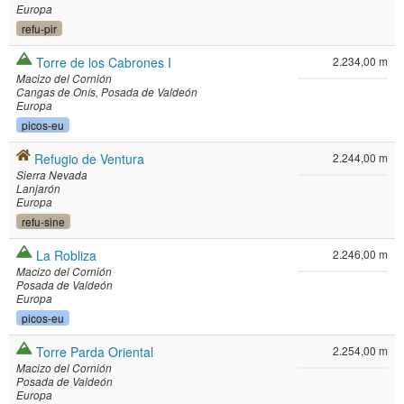
Europa
refu-pir
Torre de los Cabrones I
2.234,00 m
Macizo del Cornión
Cangas de Onís
Posada de Valdeón
Europa
picos-eu
Refugio de Ventura
2.244,00 m
Sierra Nevada
Lanjarón
Europa
refu-sine
La Robliza
2.246,00 m
Macizo del Cornión
Posada de Valdeón
Europa
picos-eu
Torre Parda Oriental
2.254,00 m
Macizo del Cornión
Posada de Valdeón
Europa