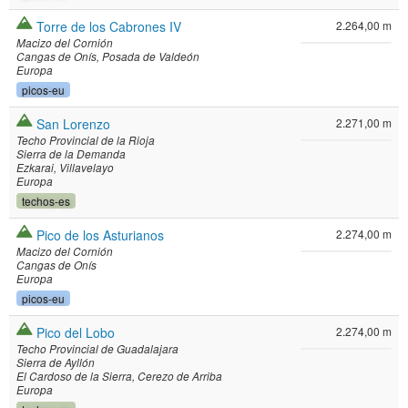
Torre de los Cabrones IV
2.264,00 m
Macizo del Cornión
Cangas de Onís
Posada de Valdeón
Europa
picos-eu
San Lorenzo
2.271,00 m
Techo Provincial de la Rioja
Sierra de la Demanda
Ezkarai
Villavelayo
Europa
techos-es
Pico de los Asturianos
2.274,00 m
Macizo del Cornión
Cangas de Onís
Europa
picos-eu
Pico del Lobo
2.274,00 m
Techo Provincial de Guadalajara
Sierra de Ayllón
El Cardoso de la Sierra
Cerezo de Arriba
Europa