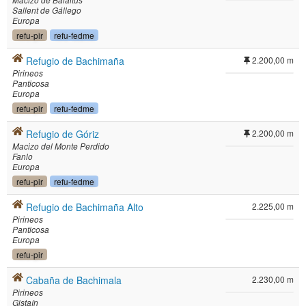
Macizo de Balaitús
Sallent de Gállego
Europa
refu-pir
refu-fedme
Refugio de Bachimaña
2.200,00 m
Pirineos
Panticosa
Europa
refu-pir
refu-fedme
Refugio de Góriz
2.200,00 m
Macizo del Monte Perdido
Fanlo
Europa
refu-pir
refu-fedme
Refugio de Bachimaña Alto
2.225,00 m
Pirineos
Panticosa
Europa
refu-pir
Cabaña de Bachimala
2.230,00 m
Pirineos
Gistaín