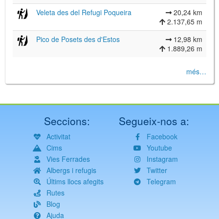
Veleta des del Refugi Poqueira
20,24 km
2.137,65 m
Pico de Posets des d'Estos
12,98 km
1.889,26 m
més…
Seccions:
Segueix-nos a:
Activitat
Facebook
Cims
Youtube
Vies Ferrades
Instagram
Albergs i refugis
Twitter
Últims llocs afegits
Telegram
Rutes
Blog
Ajuda