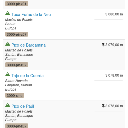
3000-pir-z01
Tuca Forau de la Neu
3.080,00 m
Macizo de Posets
Sahún
Europa
3000-pir-z07
Pico de Bardamina
3.079,00 m
Macizo de Posets
Sahún
Benasque
Europa
3000-pir-z07
Tajo de la Cuerda
3.078,00 m
Sierra Nevada
Lanjarón
Bubión
Europa
3000-sine
Pico de Paúl
3.078,00 m
Macizo de Posets
Sahún
Benasque
Europa
3000-pir-z07