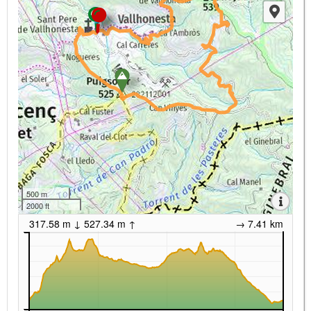
500 m
2000 ft
317.58 m ↓ 527.34 m ↑
→ 7.41 km