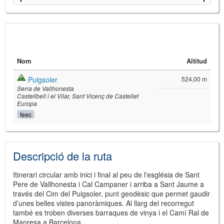
Nom
Altitud
Puigsoler
524,00 m
Serra de Vallhonesta
Castellbell i el Vilar
Sant Vicenç de Castellet
Europa
feec
©
Leaflet
JS library for interactive maps
©
OpenStreetMap
,
OpenTopoMap
Descripció de la ruta
and its contributors
(
CC BY-SH 4.0
)
©
Institut Cartogràfic i Geològic de
Catalunya
(
CC BY-SH 4.0
)
Itinerari circular amb inici i final al peu de l'església de Sant
Pere de Vallhonesta i Cal Campaner i arriba a Sant Jaume a
través del Cim del Puigsoler, punt geodèsic que permet gaudir
d’unes belles vistes panoràmiques. Al llarg del recorregut
també es troben diverses barraques de vinya i el Camí Ral de
Manresa a Barcelona.