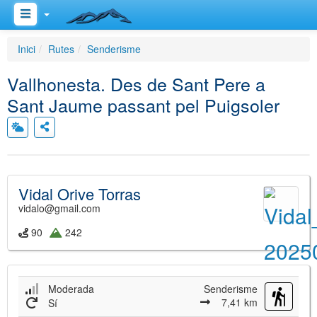
Inici
Rutes
Senderisme
Vallhonesta. Des de Sant Pere a
Sant Jaume passant pel Puigsoler
Vidal Orive Torras
vidalo@gmail.com
90
242
Moderada
Senderisme
7,41 km
Sí