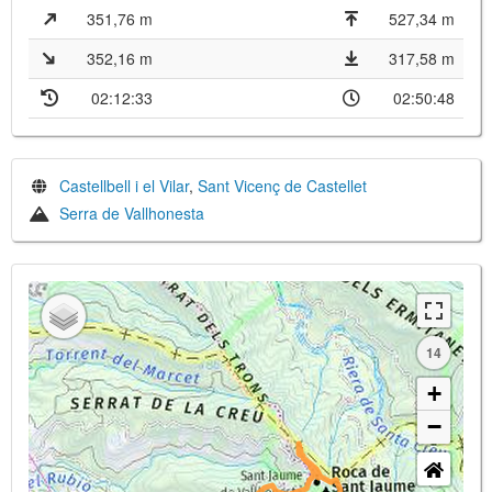
351,76 m
527,34 m
352,16 m
317,58 m
02:12:33
02:50:48
Castellbell i el Vilar
,
Sant Vicenç de Castellet
Serra de Vallhonesta
14
+
−