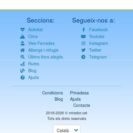
Seccions:
Segueix-nos a:
Activitat
Facebook
Cims
Youtube
Vies Ferrades
Instagram
Albergs i refugis
Twitter
Últims llocs afegits
Telegram
Rutes
Blog
Ajuda
Condicions
Privadesa
Blog
Ajuda
Contacte
2018-2026 ©
mirador.cat
Tots els drets reservats
Select
your