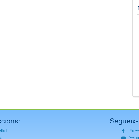
©
Leaflet
JS library for interactive maps
©
OpenStreetMap
,
OpenTopoMap
and its contributors
(
CC BY-SH 4.0
)
©
Institut Cartogràfic i Geològic de Catalunya
(
CC BY-SH 4.0
)
cions:
Segueix-
itat
Fac
s
Yout