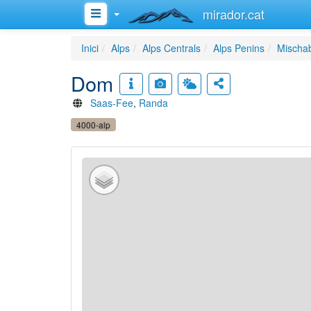
mirador.cat
Inici
Alps
Alps Centrals
Alps Penins
Mischab
Dom
Saas-Fee
,
Randa
4000-alp