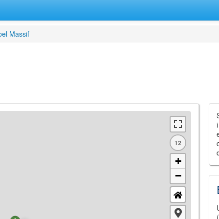
el Massif
12
+
−