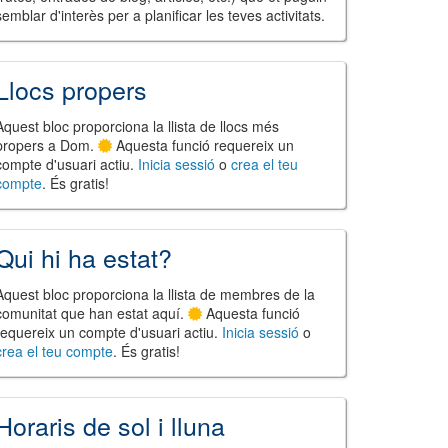
semblar d'interès per a planificar les teves activitats.
Llocs propers
Aquest bloc proporciona la llista de llocs més
propers a Dom.
Aquesta funció requereix un
compte d'usuari actiu.
Inicia sessió
o
crea el teu
compte
. És gratis!
Qui hi ha estat?
Aquest bloc proporciona la llista de membres de la
comunitat que han estat aquí.
Aquesta funció
requereix un compte d'usuari actiu.
Inicia sessió
o
crea el teu compte
. És gratis!
Horaris de sol i lluna