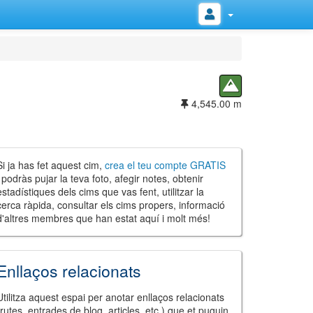
4,545.00 m
Si ja has fet aquest cim,
crea el teu compte GRATIS
i podràs pujar la teva foto, afegir notes, obtenir
estadístiques dels cims que vas fent, utilitzar la
cerca ràpida, consultar els cims propers, informació
d'altres membres que han estat aquí i molt més!
Enllaços relacionats
Utilitza aquest espai per anotar enllaços relacionats
(rutes, entrades de blog, articles, etc.) que et puguin