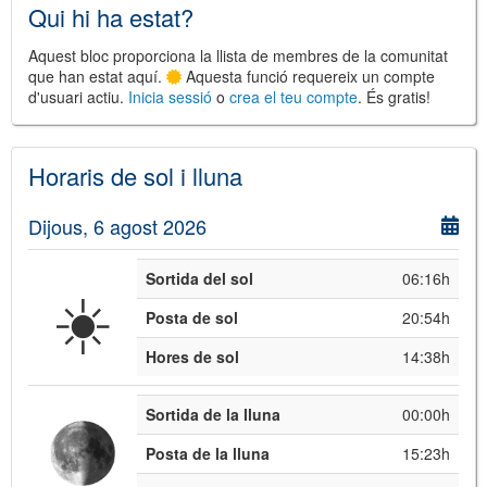
Qui hi ha estat?
Aquest bloc proporciona la llista de membres de la comunitat
que han estat aquí.
Aquesta funció requereix un compte
d'usuari actiu.
Inicia sessió
o
crea el teu compte
. És gratis!
©
Leaflet
JS library for interactive maps
Horaris de sol i lluna
©
OpenStreetMap
,
OpenTopoMap
and its contributors
(
CC BY-SH 4.0
)
©
Institut Cartogràfic i Geològic de
Dijous, 6 agost 2026
Catalunya
(
CC BY-SH 4.0
)
Sortida del sol
06:16h
☀️
Posta de sol
20:54h
Hores de sol
14:38h
Sortida de la lluna
00:00h
Posta de la lluna
15:23h