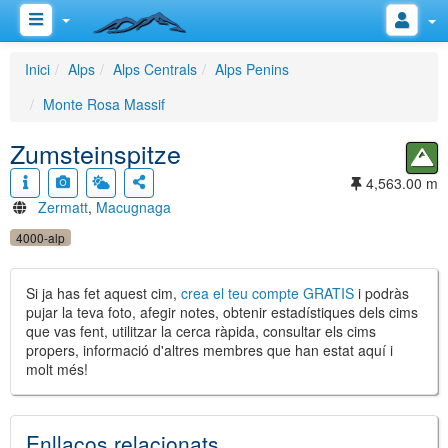
Inici
Alps
Alps Centrals
Alps Penins
Monte Rosa Massif
Zumsteinspitze
4,563.00 m
Zermatt
,
Macugnaga
4000-alp
Si ja has fet aquest cim,
crea el teu compte GRATIS
i podràs
pujar la teva foto, afegir notes, obtenir estadístiques dels cims
que vas fent, utilitzar la cerca ràpida, consultar els cims
propers, informació d'altres membres que han estat aquí i
molt més!
Enllaços relacionats