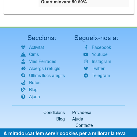
Quart minvant 50.89%
Seccions:
Segueix-nos a:
Activitat
Facebook
Cims
Youtube
Vies Ferrades
Instagram
Albergs i refugis
Twitter
Últims llocs afegits
Telegram
Rutes
Blog
Ajuda
Condicions
Privadesa
Blog
Ajuda
Contacte
A mirador.cat fem servir cookies per a millorar la teva
2018-2026 ©
mirador.cat