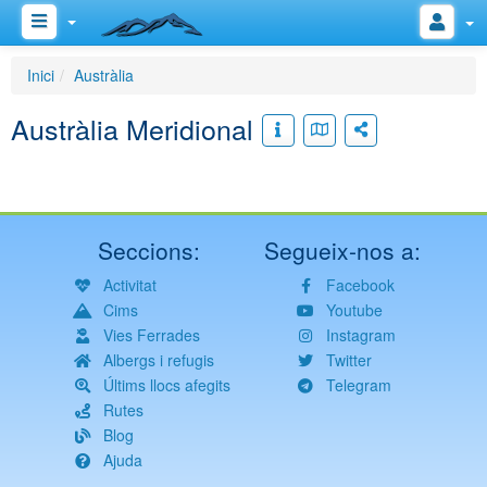
Inici
Austràlia
Austràlia Meridional
Seccions:
Segueix-nos a:
Activitat
Facebook
Cims
Youtube
Vies Ferrades
Instagram
Albergs i refugis
Twitter
Últims llocs afegits
Telegram
Rutes
Blog
Ajuda