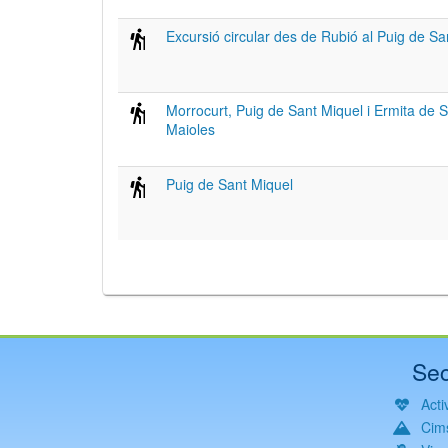
Excursió circular des de Rubió al Puig de Sa
Morrocurt, Puig de Sant Miquel i Ermita de 
Maioles
Puig de Sant Miquel
Sec
Activ
Cim