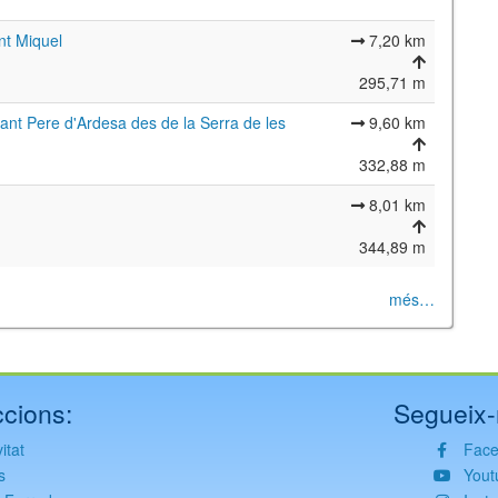
nt Miquel
7,20 km
295,71 m
Sant Pere d'Ardesa des de la Serra de les
9,60 km
332,88 m
8,01 km
344,89 m
©
Leaflet
JS library for interactive maps
©
OpenStreetMap
,
OpenTopoMap
and its contributors
(
CC BY-SH 4.0
)
més…
©
Institut Cartogràfic i Geològic de Catalunya
(
CC BY-SH 4.0
)
cions:
Segueix-
itat
Fac
s
Yout