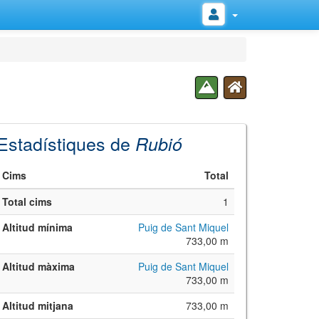
Estadístiques de
Rubió
Cims
Total
Total cims
1
Altitud mínima
Puig de Sant Miquel
733,00 m
Altitud màxima
Puig de Sant Miquel
733,00 m
Altitud mitjana
733,00 m