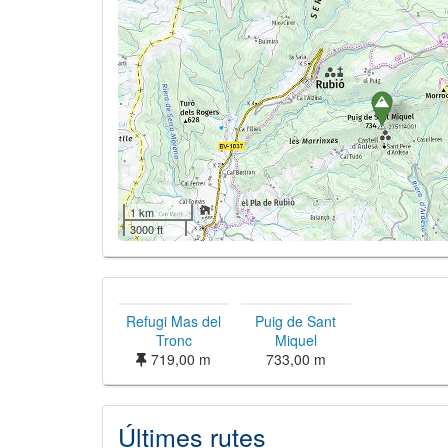
1 km
3000 ft
Refugi Mas del
Puig de Sant
Tronc
Miquel
719,00 m
733,00 m
Últimes rutes