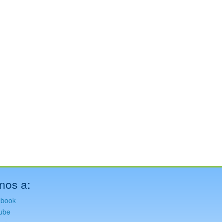
nos a:
ebook
ube