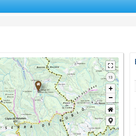
13
+
−