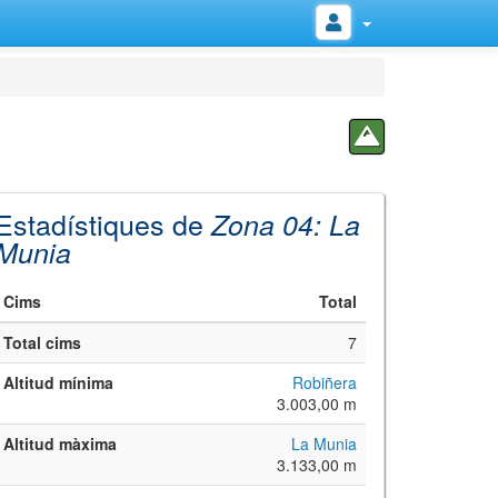
Estadístiques de
Zona 04: La
Munia
Cims
Total
Total cims
7
Altitud mínima
Robiñera
3.003,00 m
Altitud màxima
La Munia
3.133,00 m