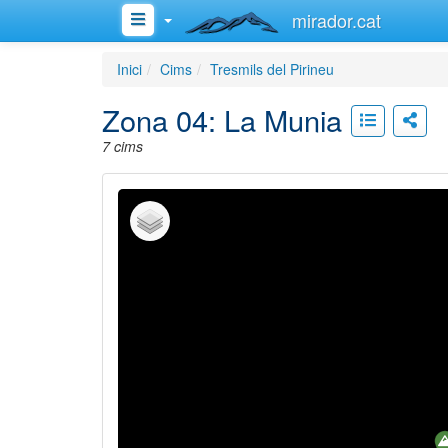
mirador.cat
Inici
Cims
Tresmils del Pirineu
Zona 04: La Munia
7 cims