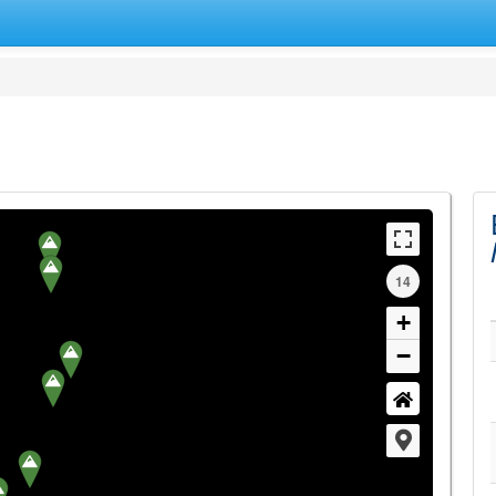
14
+
−