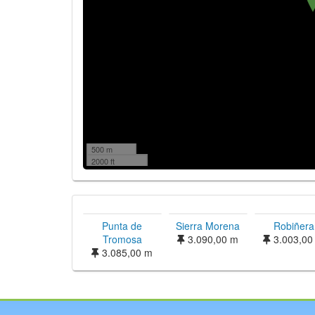
500 m
2000 ft
Punta de
Sierra Morena
Robiñera
Tromosa
3.090,00 m
3.003,00
3.085,00 m