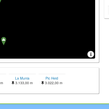
La Munia
Pic Heid
 m
3.133,00 m
3.022,00 m