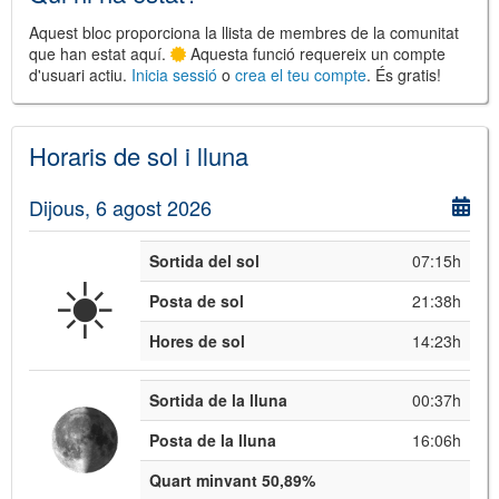
Aquest bloc proporciona la llista de membres de la comunitat
que han estat aquí.
Aquesta funció requereix un compte
d'usuari actiu.
Inicia sessió
o
crea el teu compte
. És gratis!
Horaris de sol i lluna
©
Leaflet
Dijous, 6 agost 2026
JS library for interactive maps
©
OpenStreetMap
,
OpenTopoMap
and its contributors
(
CC BY-SH 4.0
)
©
Institut Cartogràfic i Geològic de
Sortida del sol
07:15h
☀️
Catalunya
(
CC BY-SH 4.0
)
Posta de sol
21:38h
Hores de sol
14:23h
Sortida de la lluna
00:37h
Posta de la lluna
16:06h
Quart minvant 50,89%