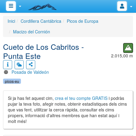
Inici
Cordillera Cantábrica
Picos de Europa
Macizo del Cornión
Cueto de Los Cabritos -
Punta Este
2.015,00 m
Posada de Valdeón
picos-eu
Si ja has fet aquest cim,
crea el teu compte GRATIS
i podràs
pujar la teva foto, afegir notes, obtenir estadístiques dels cims
que vas fent, utilitzar la cerca ràpida, consultar els cims
propers, informació d'altres membres que han estat aquí i
molt més!