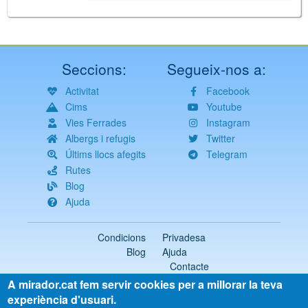
Seccions:
Segueix-nos a:
Activitat
Facebook
Cims
Youtube
Vies Ferrades
Instagram
Albergs i refugis
Twitter
Últims llocs afegits
Telegram
Rutes
Blog
Ajuda
Condicions
Privadesa
Blog
Ajuda
Contacte
A mirador.cat fem servir cookies per a millorar la teva
2018-2026 ©
mirador.cat
Tots els drets reservats
experiència d'usuari.