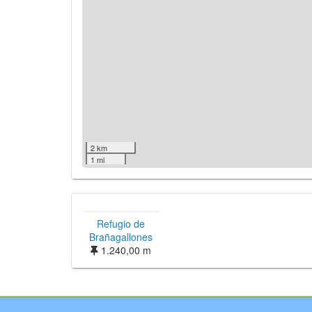
2 km
1 mi
Refugio de
Brañagallones
1.240,00 m