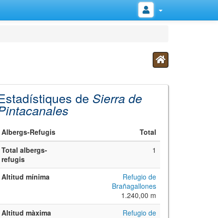
Estadístiques de
Sierra de
Pintacanales
Albergs-Refugis
Total
Total albergs-
1
refugis
Altitud mínima
Refugio de
Brañagallones
1.240,00 m
Altitud màxima
Refugio de