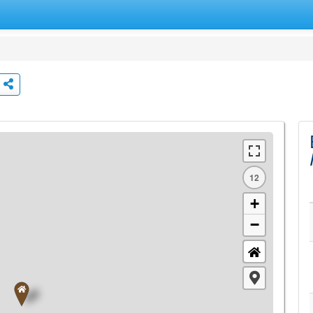
12
+
−