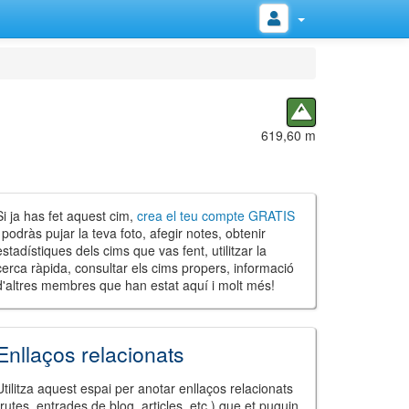
619,60 m
Si ja has fet aquest cim,
crea el teu compte GRATIS
i podràs pujar la teva foto, afegir notes, obtenir
estadístiques dels cims que vas fent, utilitzar la
cerca ràpida, consultar els cims propers, informació
d'altres membres que han estat aquí i molt més!
Enllaços relacionats
Utilitza aquest espai per anotar enllaços relacionats
(rutes, entrades de blog, articles, etc.) que et puguin