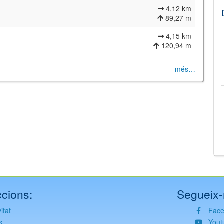
4,12 km
89,27 m
4,15 km
120,94 m
més…
©
Leaflet
JS library for interactive maps
©
OpenStreetMap
,
OpenTopoMap
and its contributors
(
CC BY-SH 4.0
)
©
Institut Cartogràfic i Geològic de Catalunya
(
CC BY-SH 4.0
)
cions:
Segueix-
itat
Fac
s
Yout