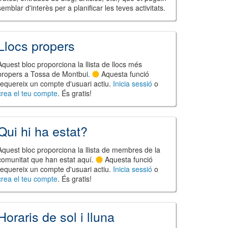
semblar d'interès per a planificar les teves activitats.
Llocs propers
Aquest bloc proporciona la llista de llocs més
propers a Tossa de Montbui.
Aquesta funció
requereix un compte d'usuari actiu.
Inicia sessió
o
crea el teu compte
. És gratis!
Qui hi ha estat?
Aquest bloc proporciona la llista de membres de la
comunitat que han estat aquí.
Aquesta funció
requereix un compte d'usuari actiu.
Inicia sessió
o
crea el teu compte
. És gratis!
Horaris de sol i lluna