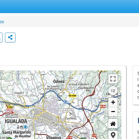
les
12
+
−