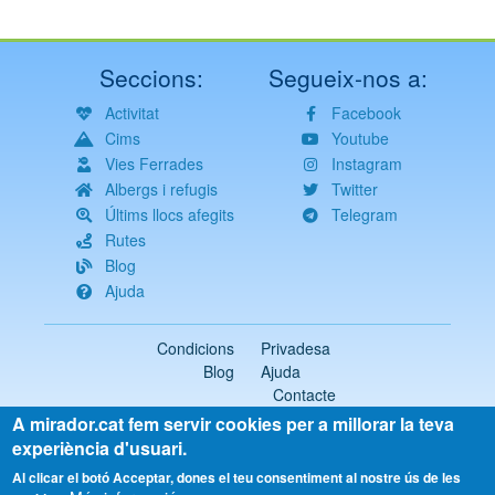
Seccions:
Segueix-nos a:
Activitat
Facebook
Cims
Youtube
Vies Ferrades
Instagram
Albergs i refugis
Twitter
Últims llocs afegits
Telegram
Rutes
Blog
Ajuda
Condicions
Privadesa
Blog
Ajuda
Contacte
A mirador.cat fem servir cookies per a millorar la teva
2018-2026 ©
mirador.cat
Tots els drets reservats
experiència d'usuari.
Select
Al clicar el botó Acceptar, dones el teu consentiment al nostre ús de les