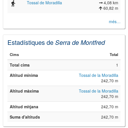
Tossal de Moradilla
4,08 km
60,82 m
més…
Estadístiques de
Serra de Montfred
©
Leaflet
Cims
Total
JS library for interactive maps
©
OpenStreetMap
,
OpenTopoMap
Total cims
1
and its contributors
(
CC BY-SH 4.0
)
©
Institut Cartogràfic i Geològic de
Altitud mínima
Tossal de la Moradilla
Catalunya
(
CC BY-SH 4.0
)
242,70 m
Altitud màxima
Tossal de la Moradilla
242,70 m
Altitud mitjana
242,70 m
Suma d'altituds
242,70 m