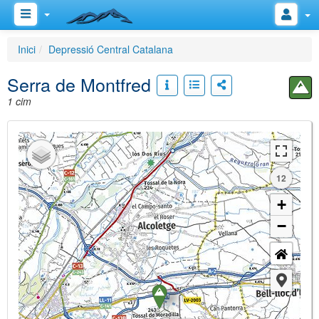
Inici
Depressió Central Catalana
Serra de Montfred
1 cim
12
+
−