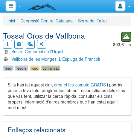
Inici
Depressió Central Catalana
Serra del Tallat
Tossal Gros de Vallbona
803,61 m
Sostre Comarcal de l'Urgell
Vallbona de les Monges
,
L'Espluga de Francolí
feec
feec-e
icgc
comar-cat
Si ja has fet aquest cim,
crea el teu compte GRATIS
i podràs
pujar la teva foto, afegir notes, obtenir estadístiques dels cims
que vas fent, utilitzar la cerca ràpida, consultar els cims
propers, informació d'altres membres que han estat aquí i
molt més!
Enllaços relacionats