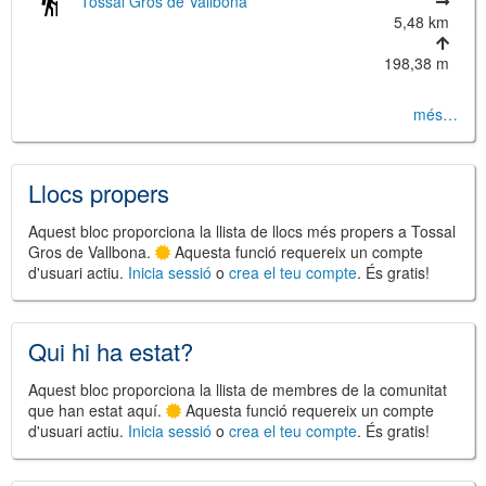
Tossal Gros de Vallbona
5,48 km
198,38 m
més…
©
Leaflet
JS library for interactive maps
©
OpenStreetMap
,
OpenTopoMap
Llocs propers
and its contributors
(
CC BY-SH 4.0
)
©
Institut Cartogràfic i Geològic de
Catalunya
(
CC BY-SH 4.0
)
Aquest bloc proporciona la llista de llocs més propers a Tossal
Gros de Vallbona.
Aquesta funció requereix un compte
d'usuari actiu.
Inicia sessió
o
crea el teu compte
. És gratis!
Qui hi ha estat?
Aquest bloc proporciona la llista de membres de la comunitat
que han estat aquí.
Aquesta funció requereix un compte
d'usuari actiu.
Inicia sessió
o
crea el teu compte
. És gratis!