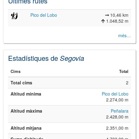
Últimes rutes
Pico del Lobo
10,46 km
1.048,52 m
més…
Estadístiques de
Segovia
©
Leaflet
Cims
Total
JS library for interactive maps
©
OpenStreetMap
,
OpenTopoMap
Total cims
2
and its contributors
(
CC BY-SH 4.0
)
©
Institut Cartogràfic i Geològic de
Altitud mínima
Pico del Lobo
Catalunya
(
CC BY-SH 4.0
)
2.274,00 m
Altitud màxima
Peñalara
2.428,00 m
Altitud mitjana
2.351,00 m