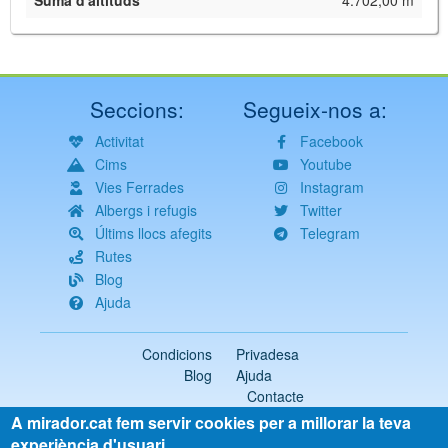
Suma d'altituds
4.702,00 m
Seccions:
Segueix-nos a:
Activitat
Facebook
Cims
Youtube
Vies Ferrades
Instagram
Albergs i refugis
Twitter
Últims llocs afegits
Telegram
Rutes
Blog
Ajuda
Condicions
Privadesa
Blog
Ajuda
Contacte
A mirador.cat fem servir cookies per a millorar la teva
2018-2026 ©
mirador.cat
Tots els drets reservats
experiència d'usuari.