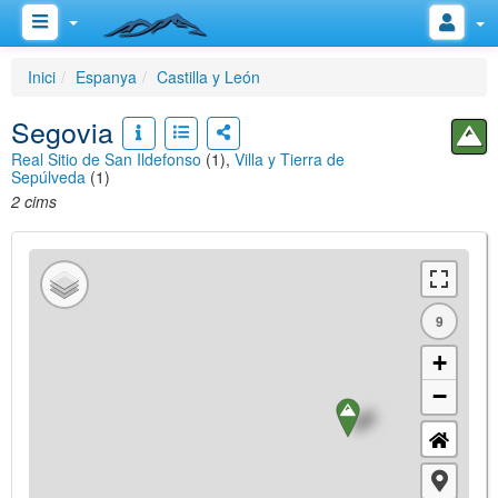
Inici
Espanya
Castilla y León
Segovia
Real Sitio de San Ildefonso
(1),
Villa y Tierra de
Sepúlveda
(1)
2 cims
9
+
−