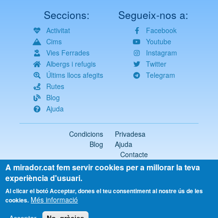
Seccions:
Segueix-nos a:
Activitat
Facebook
Cims
Youtube
Vies Ferrades
Instagram
Albergs i refugis
Twitter
Últims llocs afegits
Telegram
Rutes
Blog
Ajuda
Condicions
Privadesa
Blog
Ajuda
Contacte
A mirador.cat fem servir cookies per a millorar la teva
2018-2026 ©
mirador.cat
Tots els drets reservats
experiència d'usuari.
Select
Al clicar el botó Acceptar, dones el teu consentiment al nostre ús de les
Més informació
your
cookies.
language