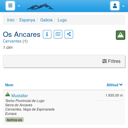
Inici
Espanya
Galicia
Lugo
Os Ancares
Cervantes
(1)
1 cim
Filtres
Nom
Altitud
Mustallar
1.935,00 m
Techo Provincial de Lugo
Serra do Ancares
Cervantes
Vega de Espinareda
Europa
techos-es