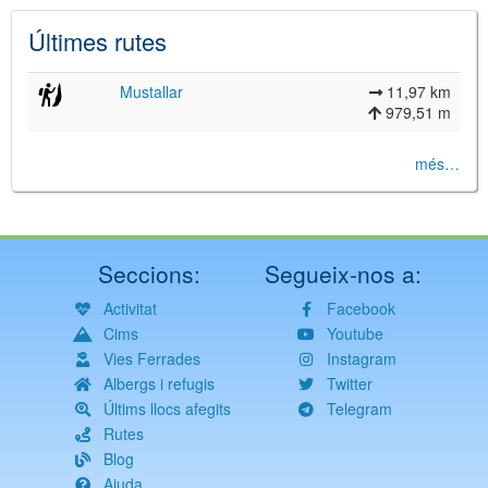
Últimes rutes
Mustallar
11,97 km
979,51 m
més…
Seccions:
Segueix-nos a:
Activitat
Facebook
Cims
Youtube
Vies Ferrades
Instagram
Albergs i refugis
Twitter
Últims llocs afegits
Telegram
Rutes
Blog
Ajuda