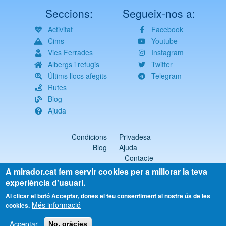
Seccions:
Segueix-nos a:
Activitat
Facebook
Cims
Youtube
Vies Ferrades
Instagram
Albergs i refugis
Twitter
Últims llocs afegits
Telegram
Rutes
Blog
Ajuda
Condicions
Privadesa
Blog
Ajuda
Contacte
A mirador.cat fem servir cookies per a millorar la teva
2018-2026 ©
mirador.cat
Tots els drets reservats
experiència d'usuari.
Select
Al clicar el botó Acceptar, dones el teu consentiment al nostre ús de les
Més informació
your
cookies.
language
Acceptar
No, gràcies