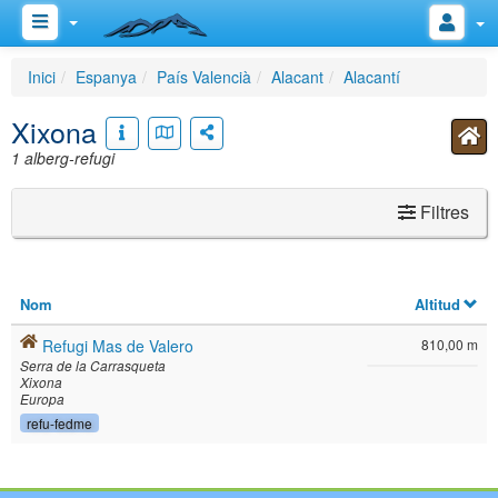
Inici
Espanya
País Valencià
Alacant
Alacantí
Xixona
1 alberg-refugi
Filtres
Nom
Altitud
Refugi Mas de Valero
810,00 m
Serra de la Carrasqueta
Xixona
Europa
refu-fedme