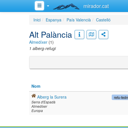
mirador.cat
Inici
Espanya
País Valencià
Castelló
Alt Palància
Almedíxer
(1)
1 alberg-refugi
Nom
Alberg la Surera
refu-fed
Serra d'Espadà
Almedíxer
Europa