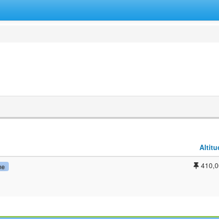
Altitu
410,0
me