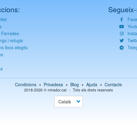
cions:
Segueix-
itat
Fac
s
Yout
s Ferrades
Inst
rgs i refugis
Twitt
ms llocs afegits
Tele
es
g
da
Condicions
Privadesa
Blog
Ajuda
Contacte
2018-2026 ©
mirador.cat
Tots els drets reservats
Select
your
language