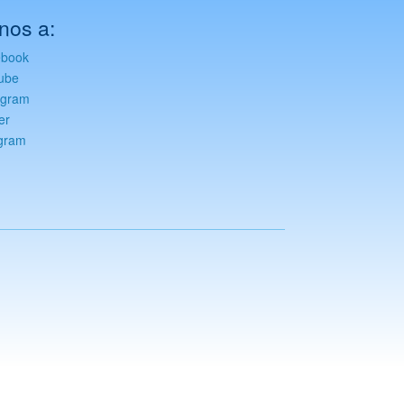
nos a:
ebook
ube
agram
er
gram