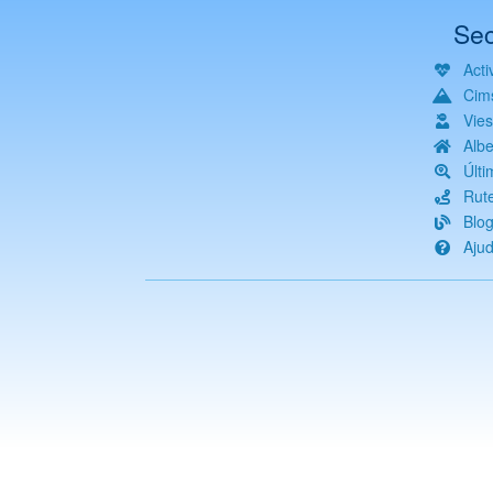
Sec
Activ
Cim
Vie
Albe
Últi
Rut
Blo
Aju