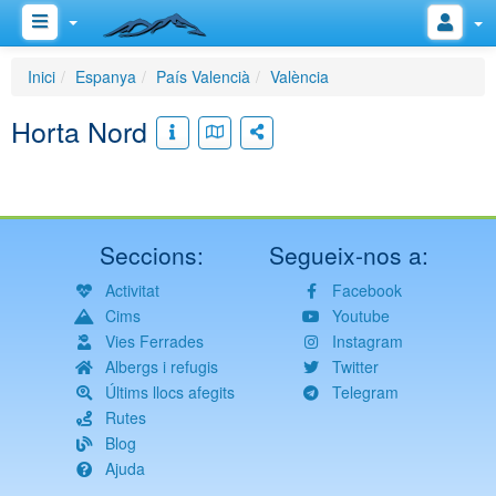
Inici
Espanya
País Valencià
València
Horta Nord
Seccions:
Segueix-nos a:
Activitat
Facebook
Cims
Youtube
Vies Ferrades
Instagram
Albergs i refugis
Twitter
Últims llocs afegits
Telegram
Rutes
Blog
Ajuda