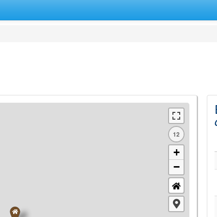
12
+
−