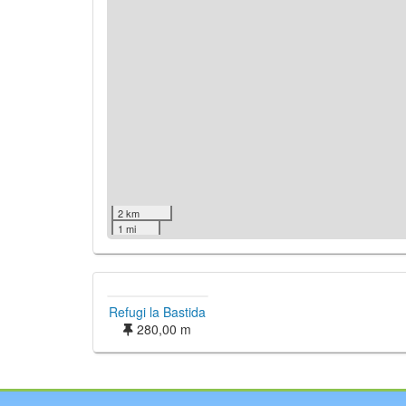
2 km
1 mi
Refugi la Bastida
280,00 m