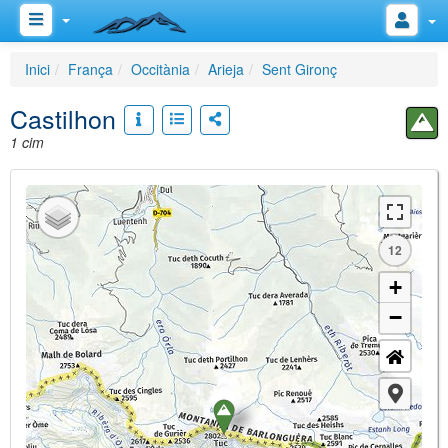
Inici
França
Occitània
Arieja
Sent Gironç
Castilhon
1 cim
12
+
−