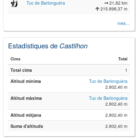
Tuc de Barlonguèra
21,82 km
215.898,37 m
més…
Estadístiques de
Castilhon
©
Leaflet
Cims
Total
JS library for interactive maps
©
OpenStreetMap
,
OpenTopoMap
Total cims
1
and its contributors
(
CC BY-SH 4.0
)
©
Institut Cartogràfic i Geològic de
Altitud mínima
Tuc de Barlonguèra
Catalunya
(
CC BY-SH 4.0
)
2.802,40 m
Altitud màxima
Tuc de Barlonguèra
2.802,40 m
Altitud mitjana
2.802,40 m
Suma d'altituds
2.802,40 m