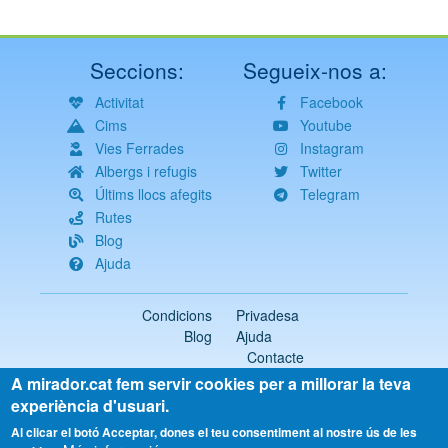
Seccions:
Segueix-nos a:
Activitat
Facebook
Cims
Youtube
Vies Ferrades
Instagram
Albergs i refugis
Twitter
Últims llocs afegits
Telegram
Rutes
Blog
Ajuda
Condicions
Privadesa
Blog
Ajuda
Contacte
A mirador.cat fem servir cookies per a millorar la teva
2018-2026 ©
mirador.cat
Tots els drets reservats
experiència d'usuari.
Select
Al clicar el botó Acceptar, dones el teu consentiment al nostre ús de les