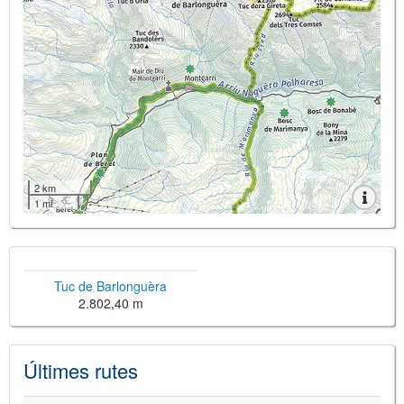
2 km
1 mi
Tuc de Barlonguèra
2.802,40 m
Últimes rutes