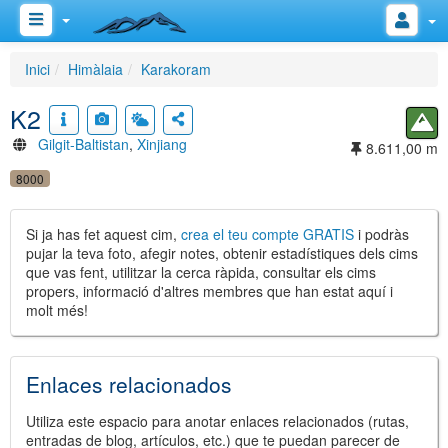
Inici
Himàlaia
Karakoram
K2
Gilgit-Baltistan
,
Xinjiang
8.611,00 m
8000
Si ja has fet aquest cim,
crea el teu compte GRATIS
i podràs
pujar la teva foto, afegir notes, obtenir estadístiques dels cims
que vas fent, utilitzar la cerca ràpida, consultar els cims
propers, informació d'altres membres que han estat aquí i
molt més!
Enlaces relacionados
Utiliza este espacio para anotar enlaces relacionados (rutas,
entradas de blog, artículos, etc.) que te puedan parecer de