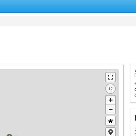
12
+
−