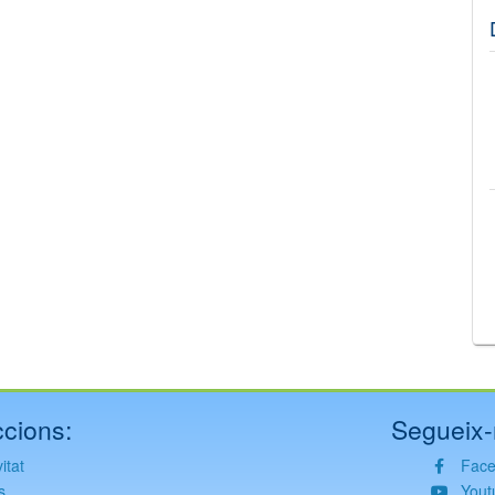
©
Leaflet
JS library for interactive maps
©
OpenStreetMap
,
OpenTopoMap
and its contributors
(
CC BY-SH 4.0
)
©
Institut Cartogràfic i Geològic de Catalunya
(
CC BY-SH 4.0
)
cions:
Segueix-
itat
Fac
s
Yout