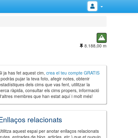
8.188,00 m
Si ja has fet aquest cim,
crea el teu compte GRATIS
i podràs pujar la teva foto, afegir notes, obtenir
estadístiques dels cims que vas fent, utilitzar la
cerca ràpida, consultar els cims propers, informació
d'altres membres que han estat aquí i molt més!
Enllaços relacionats
Utilitza aquest espai per anotar enllaços relacionats
(rutes, entrades de blog, articles, etc.) que et puguin