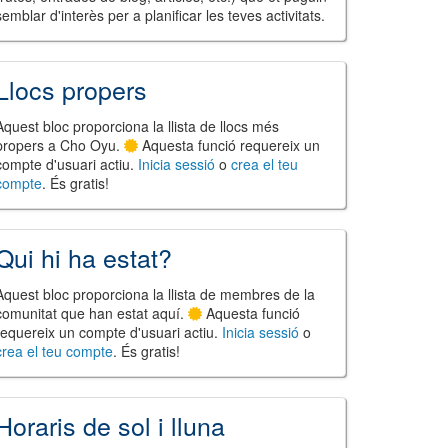
semblar d'interès per a planificar les teves activitats.
Llocs propers
Aquest bloc proporciona la llista de llocs més
propers a Cho Oyu.
Aquesta funció requereix un
compte d'usuari actiu.
Inicia sessió
o
crea el teu
compte
. És gratis!
Qui hi ha estat?
Aquest bloc proporciona la llista de membres de la
comunitat que han estat aquí.
Aquesta funció
requereix un compte d'usuari actiu.
Inicia sessió
o
crea el teu compte
. És gratis!
Horaris de sol i lluna