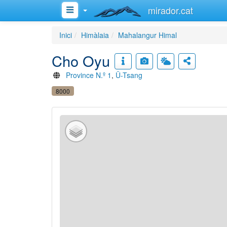
mirador.cat
Inici
Himàlaia
Mahalangur Himal
Cho Oyu
Province N.º 1
,
Ü-Tsang
8000