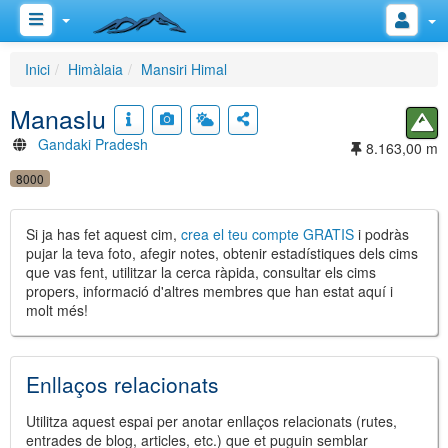
Inici
Himàlaia
Mansiri Himal
Manaslu
Gandaki Pradesh
8.163,00 m
8000
Si ja has fet aquest cim,
crea el teu compte GRATIS
i podràs
pujar la teva foto, afegir notes, obtenir estadístiques dels cims
que vas fent, utilitzar la cerca ràpida, consultar els cims
propers, informació d'altres membres que han estat aquí i
molt més!
Enllaços relacionats
Utilitza aquest espai per anotar enllaços relacionats (rutes,
entrades de blog, articles, etc.) que et puguin semblar