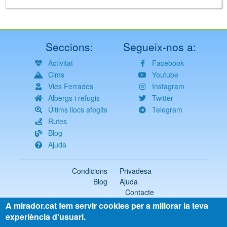
Seccions:
Segueix-nos a:
Activitat
Facebook
Cims
Youtube
Vies Ferrades
Instagram
Albergs i refugis
Twitter
Últims llocs afegits
Telegram
Rutes
Blog
Ajuda
Condicions
Privadesa
Blog
Ajuda
Contacte
A mirador.cat fem servir cookies per a millorar la teva
2018-2026 ©
mirador.cat
Tots els drets reservats
experiència d'usuari.