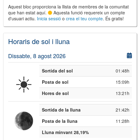
Aquest bloc proporciona la llista de membres de la comunitat
que han estat aquí.
Aquesta funció requereix un compte
d'usuari actiu.
Inicia sessió
o
crea el teu compte
. És gratis!
©
Leaflet
JS library for interactive maps
©
OpenStreetMap
,
OpenTopoMap
Horaris de sol i lluna
and its contributors
(
CC BY-SH 4.0
)
©
Institut Cartogràfic i Geològic de
Catalunya
(
CC BY-SH 4.0
)
Dissabte, 8 agost 2026
Sortida del sol
01:48h
☀️
Posta de sol
15:09h
Hores de sol
13:21h
Sortida de la lluna
21:42h
Posta de la lluna
11:28h
Lluna minvant 28,19%