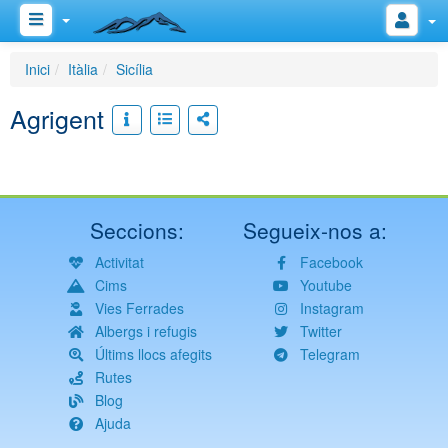
Inici
Itàlia
Sicília
Agrigent
Seccions:
Segueix-nos a:
Activitat
Facebook
Cims
Youtube
Vies Ferrades
Instagram
Albergs i refugis
Twitter
Últims llocs afegits
Telegram
Rutes
Blog
Ajuda