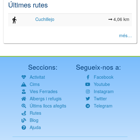
Últimes rutes
Cuchillejo
4,06 km
més…
Seccions:
Segueix-nos a:
Activitat
Facebook
Cims
Youtube
Vies Ferrades
Instagram
Albergs i refugis
Twitter
Últims llocs afegits
Telegram
Rutes
Blog
Ajuda