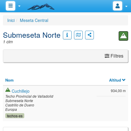
Inici
Meseta Central
Submeseta Norte
1 cim
Filtres
Nom
Altitud
Cuchillejo
934,00 m
Techo Provincial de Valladolid
Submeseta Norte
Castrillo de Duero
Europa
techos-es