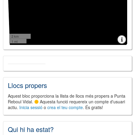
2 km
1 mi
Llocs propers
Aquest bloc proporciona la llista de llocs més propers a Punta
Reboul Vidal.
Aquesta funció requereix un compte d'usuari
actiu.
Inicia sessió
o
crea el teu compte
. És gratis!
Qui hi ha estat?