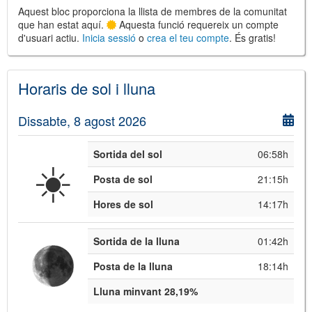
Aquest bloc proporciona la llista de membres de la comunitat
que han estat aquí.
Aquesta funció requereix un compte
d'usuari actiu.
Inicia sessió
o
crea el teu compte
. És gratis!
©
Leaflet
JS library for interactive maps
Horaris de sol i lluna
©
OpenStreetMap
,
OpenTopoMap
and its contributors
(
CC BY-SH 4.0
)
©
Institut Cartogràfic i Geològic de
Dissabte, 8 agost 2026
Catalunya
(
CC BY-SH 4.0
)
Sortida del sol
06:58h
☀️
Posta de sol
21:15h
Hores de sol
14:17h
Sortida de la lluna
01:42h
Posta de la lluna
18:14h
Lluna minvant 28,19%