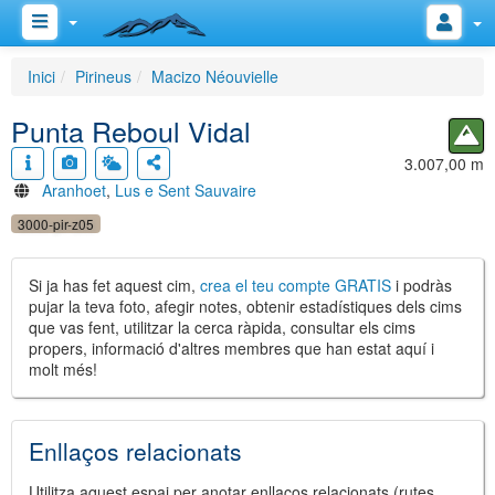
Inici
Pirineus
Macizo Néouvielle
Punta Reboul Vidal
3.007,00 m
Aranhoet
,
Lus e Sent Sauvaire
3000-pir-z05
Si ja has fet aquest cim,
crea el teu compte GRATIS
i podràs
pujar la teva foto, afegir notes, obtenir estadístiques dels cims
que vas fent, utilitzar la cerca ràpida, consultar els cims
propers, informació d'altres membres que han estat aquí i
molt més!
Enllaços relacionats
Utilitza aquest espai per anotar enllaços relacionats (rutes,