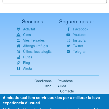
Seccions:
Segueix-nos a:
Activitat
Facebook
Cims
Youtube
Vies Ferrades
Instagram
Albergs i refugis
Twitter
Últims llocs afegits
Telegram
Rutes
Blog
Ajuda
Condicions
Privadesa
Blog
Ajuda
Contacte
A mirador.cat fem servir cookies per a millorar la teva
2018-2026 ©
mirador.cat
Tots els drets reservats
experiència d'usuari.