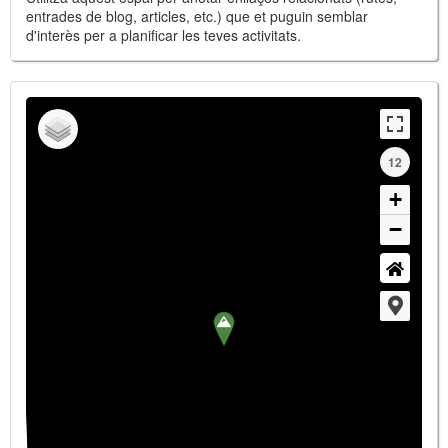
entrades de blog, articles, etc.) que et puguin semblar
d'interès per a planificar les teves activitats.
12
+
−