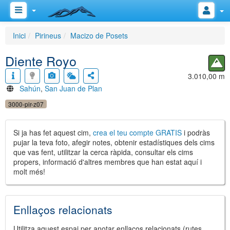
Inici
Pirineus
Macizo de Posets
Diente Royo
3.010,00 m
Sahún
,
San Juan de Plan
3000-pir-z07
Si ja has fet aquest cim,
crea el teu compte GRATIS
i podràs
pujar la teva foto, afegir notes, obtenir estadístiques dels cims
que vas fent, utilitzar la cerca ràpida, consultar els cims
propers, informació d'altres membres que han estat aquí i
molt més!
Enllaços relacionats
Utilitza aquest espai per anotar enllaços relacionats (rutes,