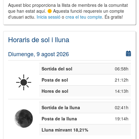
Aquest bloc proporciona la llista de membres de la comunitat
que han estat aquí.
Aquesta funció requereix un compte
d'usuari actiu.
Inicia sessió
o
crea el teu compte
. És gratis!
©
Leaflet
JS library for interactive maps
Horaris de sol i lluna
©
OpenStreetMap
,
OpenTopoMap
and its contributors
(
CC BY-SH 4.0
)
©
Institut Cartogràfic i Geològic de
Diumenge, 9 agost 2026
Catalunya
(
CC BY-SH 4.0
)
Sortida del sol
06:58h
☀️
Posta de sol
21:12h
Hores de sol
14:13h
Sortida de la lluna
02:41h
Posta de la lluna
19:14h
Lluna minvant 18,21%