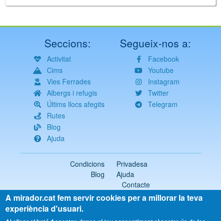
Seccions:
Segueix-nos a:
Activitat
Facebook
Cims
Youtube
Vies Ferrades
Instagram
Albergs i refugis
Twitter
Últims llocs afegits
Telegram
Rutes
Blog
Ajuda
Condicions
Privadesa
Blog
Ajuda
Contacte
A mirador.cat fem servir cookies per a millorar la teva
2018-2026 ©
mirador.cat
Tots els drets reservats
experiència d'usuari.