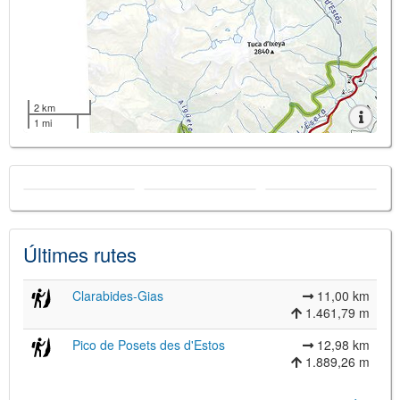
2 km
1 mi
Últimes rutes
Clarabides-Gias
11,00 km
1.461,79 m
Pico de Posets des d'Estos
12,98 km
1.889,26 m