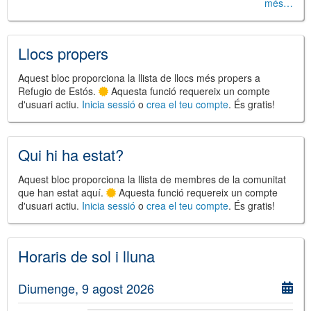
més…
Llocs propers
©
Leaflet
Aquest bloc proporciona la llista de llocs més propers a
JS library for interactive maps
Refugio de Estós.
Aquesta funció requereix un compte
©
OpenStreetMap
,
OpenTopoMap
d'usuari actiu.
Inicia sessió
o
crea el teu compte
. És gratis!
and its contributors
(
CC BY-SH 4.0
)
©
Institut Cartogràfic i Geològic de
Catalunya
(
CC BY-SH 4.0
)
Qui hi ha estat?
Aquest bloc proporciona la llista de membres de la comunitat
que han estat aquí.
Aquesta funció requereix un compte
d'usuari actiu.
Inicia sessió
o
crea el teu compte
. És gratis!
Horaris de sol i lluna
Diumenge, 9 agost 2026