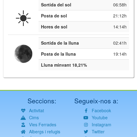
Sortida del sol
06:58h
☀️
Posta de sol
21:12h
Hores de sol
14:14h
Sortida de la lluna
02:41h
Posta de la lluna
19:14h
Lluna minvant 18,21%
Seccions:
Segueix-nos a:
Activitat
Facebook
Cims
Youtube
Vies Ferrades
Instagram
Albergs i refugis
Twitter