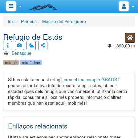
Inici
Pirineus
Macizo del Perdiguero
Refugio de Estós
1.890,00 m
Benasque
refu-pir
refu-fedme
Si has estat a aquest refugi,
crea el teu compte GRATIS
i
podràs pujar la teva foto de record, afegir notes, obtenir
estadístiques dels refugis que vas coneixent, utilitzar la cerca
ràpida, consultar els llocs més propers, informació d'altres
membres que han estat aquí i molt més!
Enllaços relacionats
Utilitza aquest espai per anotar enllaços relacionats (rutes,