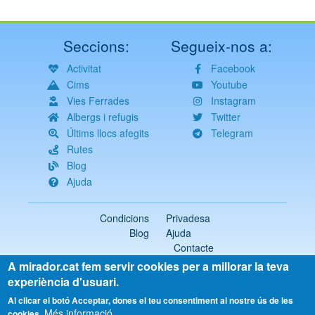
Seccions:
Segueix-nos a:
Activitat
Facebook
Cims
Youtube
Vies Ferrades
Instagram
Albergs i refugis
Twitter
Últims llocs afegits
Telegram
Rutes
Blog
Ajuda
Condicions
Privadesa
Blog
Ajuda
Contacte
A mirador.cat fem servir cookies per a millorar la teva
2018-2026 ©
mirador.cat
Tots els drets reservats
experiència d'usuari.
Select
Al clicar el botó Acceptar, dones el teu consentiment al nostre ús de les
Més informació
your
cookies.