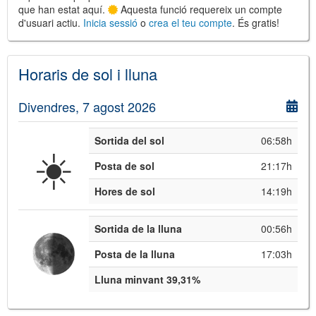
que han estat aquí.
Aquesta funció requereix un compte
d'usuari actiu.
Inicia sessió
o
crea el teu compte
. És gratis!
Horaris de sol i lluna
©
Leaflet
Divendres, 7 agost 2026
JS library for interactive maps
©
OpenStreetMap
,
OpenTopoMap
and its contributors
(
CC BY-SH 4.0
)
©
Institut Cartogràfic i Geològic de
Sortida del sol
06:58h
☀️
Catalunya
(
CC BY-SH 4.0
)
Posta de sol
21:17h
Hores de sol
14:19h
Sortida de la lluna
00:56h
Posta de la lluna
17:03h
Lluna minvant 39,31%