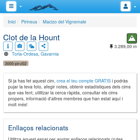
Inici
Pirineus
Macizo del Vignemale
Clot de la Hount
3.289,00 m
Torla-Ordesa
,
Gavarnia
3000-pir-z02
Si ja has fet aquest cim,
crea el teu compte GRATIS
i podràs
pujar la teva foto, afegir notes, obtenir estadístiques dels cims
que vas fent, utilitzar la cerca ràpida, consultar els cims
propers, informació d'altres membres que han estat aquí i
molt més!
Enllaços relacionats
Utilitza aquest espai per anotar enllaços relacionats (rutes,