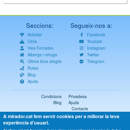
Seccions:
Segueix-nos a:
Activitat
Facebook
Cims
Youtube
Vies Ferrades
Instagram
Albergs i refugis
Twitter
Últims llocs afegits
Telegram
Rutes
Blog
Ajuda
Condicions
Privadesa
Blog
Ajuda
Contacte
A mirador.cat fem servir cookies per a millorar la teva
2018-2026 ©
mirador.cat
Tots els drets reservats
experiència d'usuari.