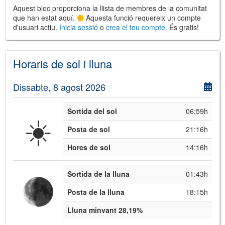
Aquest bloc proporciona la llista de membres de la comunitat
que han estat aquí.
Aquesta funció requereix un compte
d'usuari actiu.
Inicia sessió
o
crea el teu compte
. És gratis!
©
Leaflet
JS library for interactive maps
Horaris de sol i lluna
©
OpenStreetMap
,
OpenTopoMap
and its contributors
(
CC BY-SH 4.0
)
©
Institut Cartogràfic i Geològic de
Dissabte, 8 agost 2026
Catalunya
(
CC BY-SH 4.0
)
Sortida del sol
06:59h
☀️
Posta de sol
21:16h
Hores de sol
14:16h
Sortida de la lluna
01:43h
Posta de la lluna
18:15h
Lluna minvant 28,19%