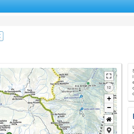
12
+
−