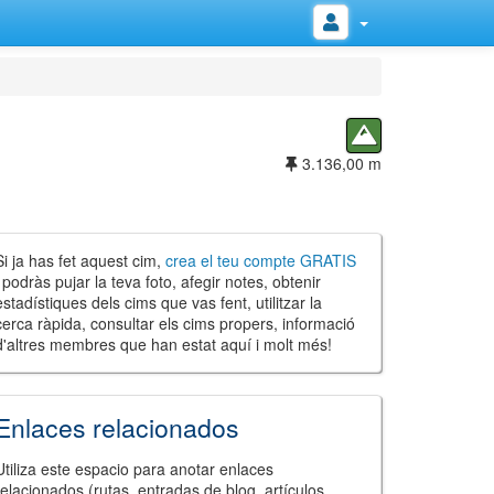
3.136,00 m
Si ja has fet aquest cim,
crea el teu compte GRATIS
i podràs pujar la teva foto, afegir notes, obtenir
estadístiques dels cims que vas fent, utilitzar la
cerca ràpida, consultar els cims propers, informació
d'altres membres que han estat aquí i molt més!
Enlaces relacionados
Utiliza este espacio para anotar enlaces
relacionados (rutas, entradas de blog, artículos,