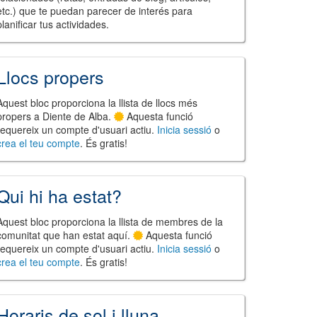
etc.) que te puedan parecer de interés para
planificar tus actividades.
Llocs propers
Aquest bloc proporciona la llista de llocs més
propers a Diente de Alba.
Aquesta funció
requereix un compte d'usuari actiu.
Inicia sessió
o
crea el teu compte
. És gratis!
Qui hi ha estat?
Aquest bloc proporciona la llista de membres de la
comunitat que han estat aquí.
Aquesta funció
requereix un compte d'usuari actiu.
Inicia sessió
o
crea el teu compte
. És gratis!
Horaris de sol i lluna