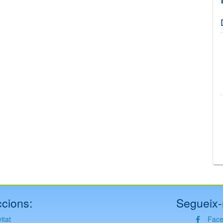
©
Leaflet
JS library for interactive maps
©
OpenStreetMap
,
OpenTopoMap
and its contributors
(
CC BY-SH 4.0
)
©
Institut Cartogràfic i Geològic de Catalunya
(
CC BY-SH 4.0
)
cions:
Segueix-
itat
Fac