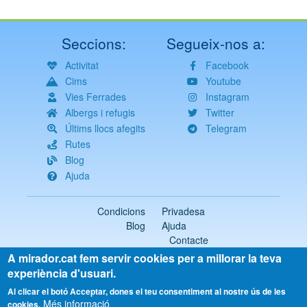
Seccions:
Segueix-nos a:
Activitat
Facebook
Cims
Youtube
Vies Ferrades
Instagram
Albergs i refugis
Twitter
Últims llocs afegits
Telegram
Rutes
Blog
Ajuda
Condicions
Privadesa
Blog
Ajuda
Contacte
A mirador.cat fem servir cookies per a millorar la teva
2018-2026 ©
mirador.cat
Tots els drets reservats
experiència d'usuari.
Select
Al clicar el botó Acceptar, dones el teu consentiment al nostre ús de les
Més informació
your
cookies.