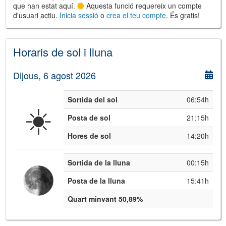
que han estat aquí.
Aquesta funció requereix un compte
d'usuari actiu.
Inicia sessió
o
crea el teu compte
. És gratis!
©
Leaflet
JS library for interactive maps
Horaris de sol i lluna
©
OpenStreetMap
,
OpenTopoMap
and its contributors
(
CC BY-SH 4.0
)
©
Institut Cartogràfic i Geològic de
Dijous, 6 agost 2026
Catalunya
(
CC BY-SH 4.0
)
Sortida del sol
06:54h
☀️
Posta de sol
21:15h
Hores de sol
14:20h
Sortida de la lluna
00:15h
Posta de la lluna
15:41h
Quart minvant 50,89%