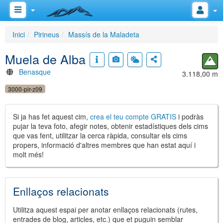
Inici
Pirineus
Massís de la Maladeta
Muela de Alba
Benasque
3.118,00 m
3000-pir-z09
Si ja has fet aquest cim,
crea el teu compte GRATIS
i podràs
pujar la teva foto, afegir notes, obtenir estadístiques dels cims
que vas fent, utilitzar la cerca ràpida, consultar els cims
propers, informació d'altres membres que han estat aquí i
molt més!
Enllaços relacionats
Utilitza aquest espai per anotar enllaços relacionats (rutes,
entrades de blog, articles, etc.) que et puguin semblar