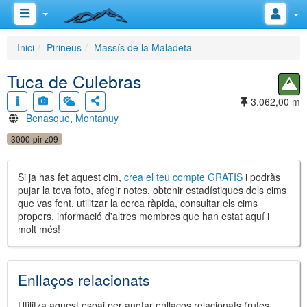
Inici
Pirineus
Massís de la Maladeta
Tuca de Culebras
3.062,00 m
Benasque
,
Montanuy
3000-pir-z09
Si ja has fet aquest cim,
crea el teu compte GRATIS
i podràs
pujar la teva foto, afegir notes, obtenir estadístiques dels cims
que vas fent, utilitzar la cerca ràpida, consultar els cims
propers, informació d'altres membres que han estat aquí i
molt més!
Enllaços relacionats
Utilitza aquest espai per anotar enllaços relacionats (rutes,