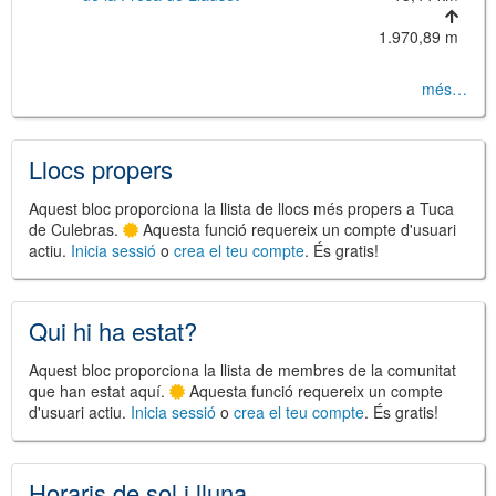
1.970,89 m
més…
©
Leaflet
JS library for interactive maps
©
OpenStreetMap
,
OpenTopoMap
Llocs propers
and its contributors
(
CC BY-SH 4.0
)
©
Institut Cartogràfic i Geològic de
Catalunya
(
CC BY-SH 4.0
)
Aquest bloc proporciona la llista de llocs més propers a Tuca
de Culebras.
Aquesta funció requereix un compte d'usuari
actiu.
Inicia sessió
o
crea el teu compte
. És gratis!
Qui hi ha estat?
Aquest bloc proporciona la llista de membres de la comunitat
que han estat aquí.
Aquesta funció requereix un compte
d'usuari actiu.
Inicia sessió
o
crea el teu compte
. És gratis!
Horaris de sol i lluna