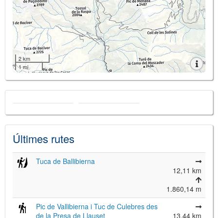
2 km
1 mi
Últimes rutes
Tuca de Ballibierna
12,11 km
1.860,14 m
Pic de Vallibierna i Tuc de Culebres des
de la Presa de Llauset
13,44 km