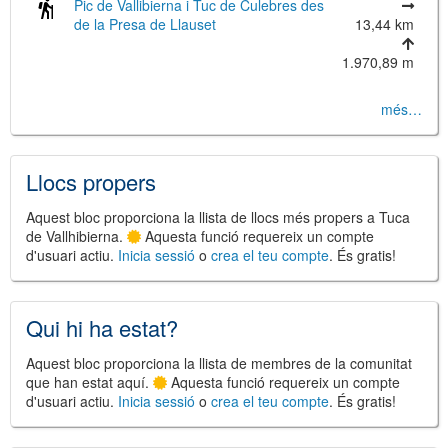
Pic de Vallibierna i Tuc de Culebres des
de la Presa de Llauset
13,44 km
1.970,89 m
©
Leaflet
més…
JS library for interactive maps
©
OpenStreetMap
,
OpenTopoMap
and its contributors
(
CC BY-SH 4.0
)
©
Institut Cartogràfic i Geològic de
Llocs propers
Catalunya
(
CC BY-SH 4.0
)
Aquest bloc proporciona la llista de llocs més propers a Tuca
de Vallhibierna.
Aquesta funció requereix un compte
d'usuari actiu.
Inicia sessió
o
crea el teu compte
. És gratis!
Qui hi ha estat?
Aquest bloc proporciona la llista de membres de la comunitat
que han estat aquí.
Aquesta funció requereix un compte
d'usuari actiu.
Inicia sessió
o
crea el teu compte
. És gratis!