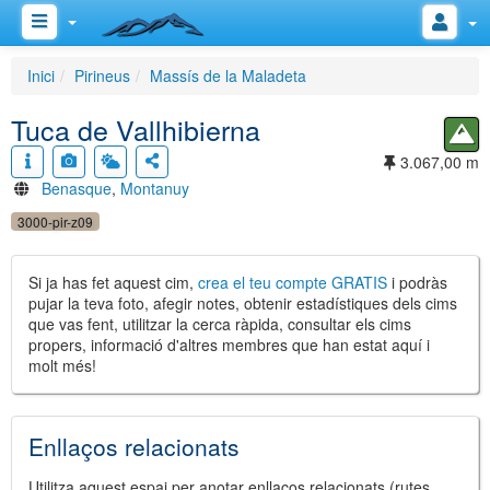
Inici
Pirineus
Massís de la Maladeta
Tuca de Vallhibierna
3.067,00 m
Benasque
,
Montanuy
3000-pir-z09
Si ja has fet aquest cim,
crea el teu compte GRATIS
i podràs
pujar la teva foto, afegir notes, obtenir estadístiques dels cims
que vas fent, utilitzar la cerca ràpida, consultar els cims
propers, informació d'altres membres que han estat aquí i
molt més!
Enllaços relacionats
Utilitza aquest espai per anotar enllaços relacionats (rutes,