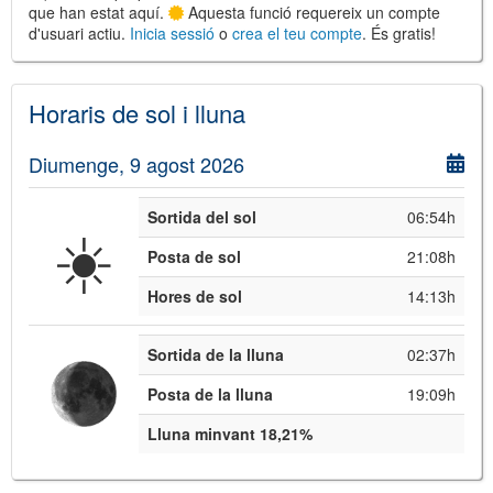
que han estat aquí.
Aquesta funció requereix un compte
d'usuari actiu.
Inicia sessió
o
crea el teu compte
. És gratis!
©
Leaflet
JS library for interactive maps
Horaris de sol i lluna
©
OpenStreetMap
,
OpenTopoMap
and its contributors
(
CC BY-SH 4.0
)
©
Institut Cartogràfic i Geològic de
Diumenge, 9 agost 2026
Catalunya
(
CC BY-SH 4.0
)
Sortida del sol
06:54h
☀️
Posta de sol
21:08h
Hores de sol
14:13h
Sortida de la lluna
02:37h
Posta de la lluna
19:09h
Lluna minvant 18,21%