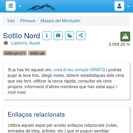
Inici
Pirineus
Massís del Montcalm
Sotllo Nord
Lladorre
,
Ausat
3.058,20 m
3000-pir-z11
3000-cat
Si ja has fet aquest cim,
crea el teu compte GRATIS
i podràs
pujar la teva foto, afegir notes, obtenir estadístiques dels cims
que vas fent, utilitzar la cerca ràpida, consultar els cims
propers, informació d'altres membres que han estat aquí i
molt més!
Enllaços relacionats
Utilitza aquest espai per anotar enllaços relacionats (rutes,
entrades de blog, articles, etc.) que et puguin semblar