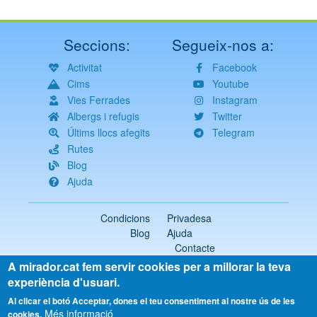
Seccions:
Segueix-nos a:
Activitat
Facebook
Cims
Youtube
Vies Ferrades
Instagram
Albergs i refugis
Twitter
Últims llocs afegits
Telegram
Rutes
Blog
Ajuda
Condicions
Privadesa
Blog
Ajuda
Contacte
A mirador.cat fem servir cookies per a millorar la teva
2018-2026 ©
mirador.cat
Tots els drets reservats
experiència d'usuari.
Select
Al clicar el botó Acceptar, dones el teu consentiment al nostre ús de les
Més informació
your
cookies.