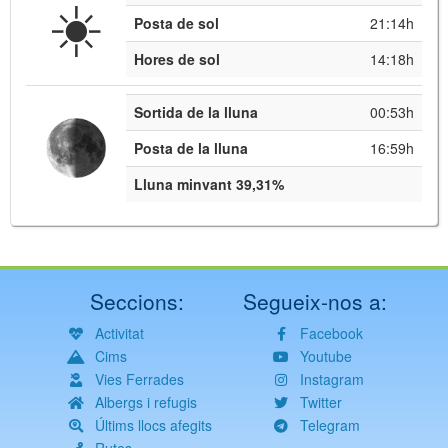
☀️
Posta de sol
21:14h
Hores de sol
14:18h
Sortida de la lluna
00:53h
Posta de la lluna
16:59h
Lluna minvant 39,31%
Seccions:
Segueix-nos a:
Activitat
Facebook
Cims
Youtube
Vies Ferrades
Instagram
Albergs i refugis
Twitter
Últims llocs afegits
Telegram