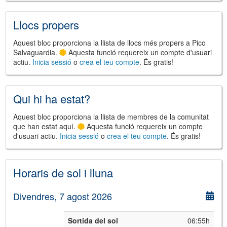
Llocs propers
©
Leaflet
Aquest bloc proporciona la llista de llocs més propers a Pico
JS library for interactive maps
Salvaguardia.
Aquesta funció requereix un compte d'usuari
©
OpenStreetMap
,
OpenTopoMap
actiu.
Inicia sessió
o
crea el teu compte
. És gratis!
and its contributors
(
CC BY-SH 4.0
)
©
Institut Cartogràfic i Geològic de
Catalunya
(
CC BY-SH 4.0
)
Qui hi ha estat?
Aquest bloc proporciona la llista de membres de la comunitat
que han estat aquí.
Aquesta funció requereix un compte
d'usuari actiu.
Inicia sessió
o
crea el teu compte
. És gratis!
Horaris de sol i lluna
Divendres, 7 agost 2026
Sortida del sol
06:55h