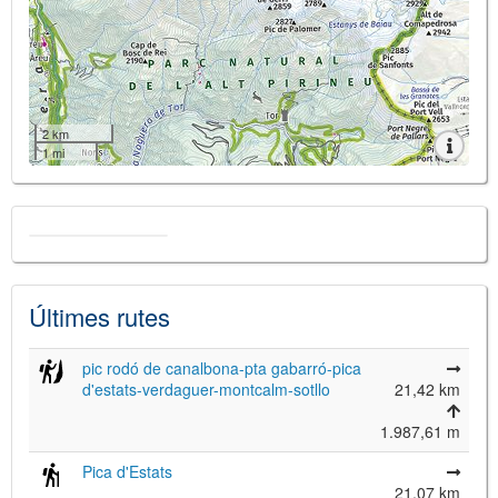
2 km
1 mi
Últimes rutes
pic rodó de canalbona-pta gabarró-pica
d'estats-verdaguer-montcalm-sotllo
21,42 km
1.987,61 m
Pica d'Estats
21,07 km