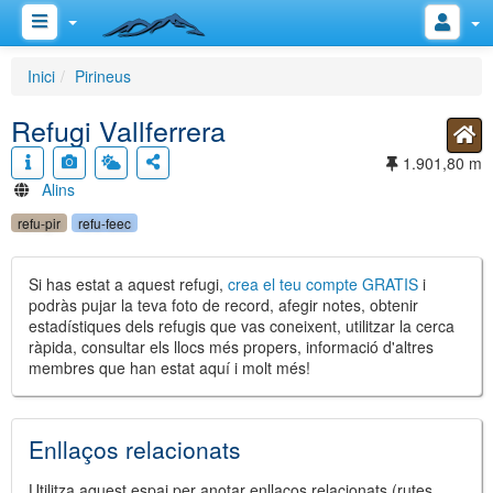
Inici
Pirineus
Refugi Vallferrera
1.901,80 m
Alins
refu-pir
refu-feec
Si has estat a aquest refugi,
crea el teu compte GRATIS
i
podràs pujar la teva foto de record, afegir notes, obtenir
estadístiques dels refugis que vas coneixent, utilitzar la cerca
ràpida, consultar els llocs més propers, informació d'altres
membres que han estat aquí i molt més!
Enllaços relacionats
Utilitza aquest espai per anotar enllaços relacionats (rutes,