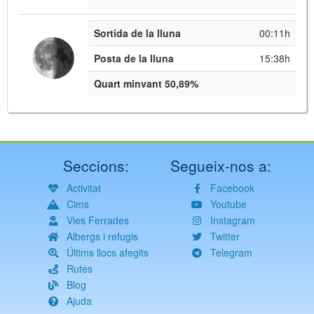
Sortida de la lluna
00:11h
Posta de la lluna
15:38h
Quart minvant 50,89%
Seccions:
Segueix-nos a:
Activitat
Facebook
Cims
Youtube
Vies Ferrades
Instagram
Albergs i refugis
Twitter
Últims llocs afegits
Telegram
Rutes
Blog
Ajuda