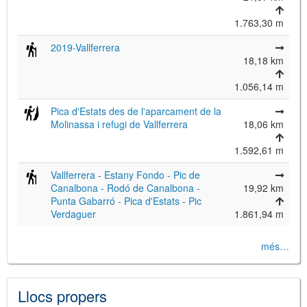
1.763,30 m
2019-Vallferrera
18,18 km
©
Leaflet
JS library for interactive maps
1.056,14 m
©
OpenStreetMap
,
OpenTopoMap
and its contributors
(
CC BY-SH 4.0
)
Pica d'Estats des de l'aparcament de la
©
Institut Cartogràfic i Geològic de
Molinassa i refugi de Vallferrera
18,06 km
Catalunya
(
CC BY-SH 4.0
)
1.592,61 m
Vallferrera - Estany Fondo - Pic de
Canalbona - Rodó de Canalbona -
19,92 km
Punta Gabarró - Pica d'Estats - Pic
Verdaguer
1.861,94 m
més…
Llocs propers