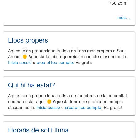
766,25 m
més…
©
Leaflet
JS library for interactive maps
©
OpenStreetMap
,
OpenTopoMap
Llocs propers
and its contributors
(
CC BY-SH 4.0
)
©
Institut Cartogràfic i Geològic de
Catalunya
(
CC BY-SH 4.0
)
Aquest bloc proporciona la llista de llocs més propers a Sant
Antoni.
Aquesta funció requereix un compte d'usuari actiu.
Inicia sessió
o
crea el teu compte
. És gratis!
Qui hi ha estat?
Aquest bloc proporciona la llista de membres de la comunitat
que han estat aquí.
Aquesta funció requereix un compte
d'usuari actiu.
Inicia sessió
o
crea el teu compte
. És gratis!
Horaris de sol i lluna