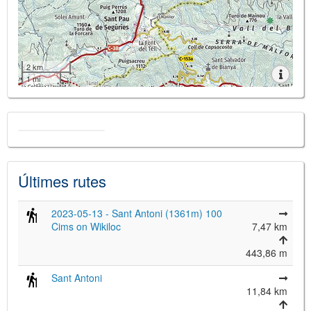
2 km
1 mi
Últimes rutes
2023-05-13 - Sant Antoni (1361m) 100
Cims on Wikiloc
7,47 km
443,86 m
Sant Antoni
11,84 km