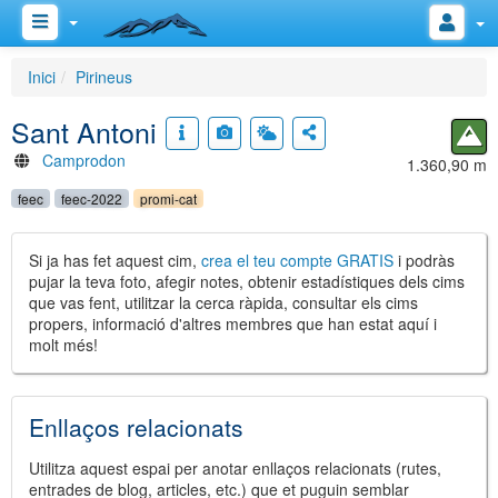
Inici
Pirineus
Sant Antoni
Camprodon
1.360,90 m
feec
feec-2022
promi-cat
Si ja has fet aquest cim,
crea el teu compte GRATIS
i podràs
pujar la teva foto, afegir notes, obtenir estadístiques dels cims
que vas fent, utilitzar la cerca ràpida, consultar els cims
propers, informació d'altres membres que han estat aquí i
molt més!
Enllaços relacionats
Utilitza aquest espai per anotar enllaços relacionats (rutes,
entrades de blog, articles, etc.) que et puguin semblar