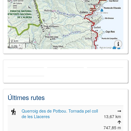
2 km
1 mi
Últimes rutes
Querroig des de Potbou. Tornada pel coll
de les Llaceres
13,67 km
747,85 m