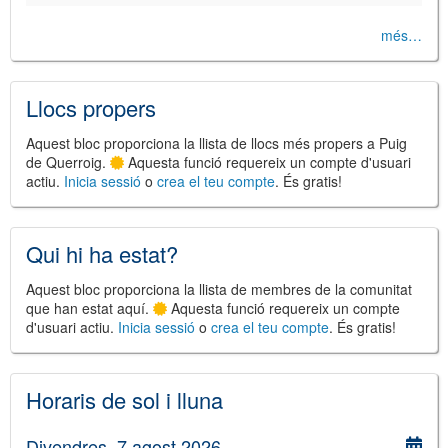
més…
Llocs propers
©
Leaflet
JS library for interactive maps
Aquest bloc proporciona la llista de llocs més propers a Puig
©
OpenStreetMap
,
OpenTopoMap
de Querroig.
Aquesta funció requereix un compte d'usuari
and its contributors
(
CC BY-SH 4.0
)
actiu.
Inicia sessió
o
crea el teu compte
. És gratis!
©
Institut Cartogràfic i Geològic de
Catalunya
(
CC BY-SH 4.0
)
Qui hi ha estat?
Aquest bloc proporciona la llista de membres de la comunitat
que han estat aquí.
Aquesta funció requereix un compte
d'usuari actiu.
Inicia sessió
o
crea el teu compte
. És gratis!
Horaris de sol i lluna
Divendres, 7 agost 2026