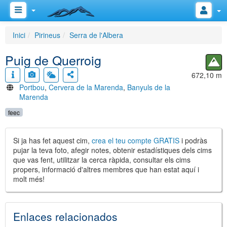
Inici
Pirineus
Serra de l'Albera
Puig de Querroig
672,10 m
Portbou
,
Cervera de la Marenda
,
Banyuls de la
Marenda
feec
Si ja has fet aquest cim,
crea el teu compte GRATIS
i podràs
pujar la teva foto, afegir notes, obtenir estadístiques dels cims
que vas fent, utilitzar la cerca ràpida, consultar els cims
propers, informació d'altres membres que han estat aquí i
molt més!
Enlaces relacionados