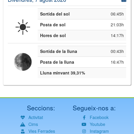
Sortida del sol
06:45h
☀️
Posta de sol
21:03h
Hores de sol
14:17h
Sortida de la lluna
00:43h
Posta de la lluna
16:47h
Lluna minvant 39,31%
Seccions:
Segueix-nos a:
Activitat
Facebook
Cims
Youtube
Vies Ferrades
Instagram