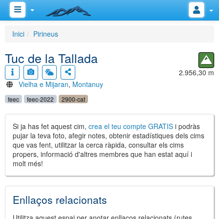
Inici
Pirineus
Tuc de la Tallada
2.956,30 m
Vielha e Mijaran
,
Montanuy
feec
feec-2022
2900-cat
Si ja has fet aquest cim,
crea el teu compte GRATIS
i podràs
pujar la teva foto, afegir notes, obtenir estadístiques dels cims
que vas fent, utilitzar la cerca ràpida, consultar els cims
propers, informació d'altres membres que han estat aquí i
molt més!
Enllaços relacionats
Utilitza aquest espai per anotar enllaços relacionats (rutes,