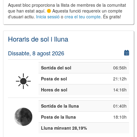
Aquest bloc proporciona la llista de membres de la comunitat
que han estat aquí.
Aquesta funció requereix un compte
d'usuari actiu.
Inicia sessió
o
crea el teu compte
. És gratis!
©
Leaflet
JS library for interactive maps
Horaris de sol i lluna
©
OpenStreetMap
,
OpenTopoMap
and its contributors
(
CC BY-SH 4.0
)
©
Institut Cartogràfic i Geològic de
Dissabte, 8 agost 2026
Catalunya
(
CC BY-SH 4.0
)
Sortida del sol
06:56h
☀️
Posta de sol
21:12h
Hores de sol
14:16h
Sortida de la lluna
01:40h
Posta de la lluna
18:10h
Lluna minvant 28,19%