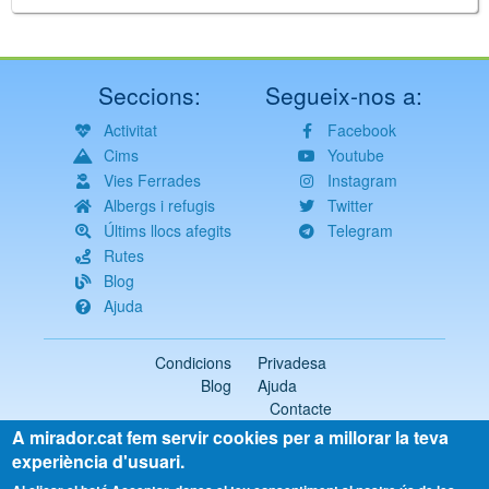
Seccions:
Segueix-nos a:
Activitat
Facebook
Cims
Youtube
Vies Ferrades
Instagram
Albergs i refugis
Twitter
Últims llocs afegits
Telegram
Rutes
Blog
Ajuda
Condicions
Privadesa
Blog
Ajuda
Contacte
A mirador.cat fem servir cookies per a millorar la teva
2018-2026 ©
mirador.cat
Tots els drets reservats
experiència d'usuari.