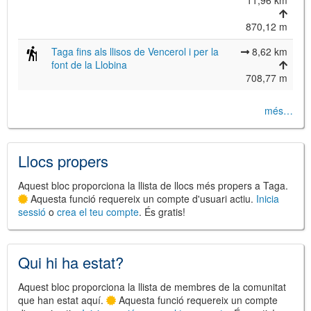
11,96 km
870,12 m
Taga fins als llisos de Vencerol i per la
8,62 km
©
Leaflet
font de la Llobina
JS library for interactive maps
©
OpenStreetMap
,
OpenTopoMap
708,77 m
and its contributors
(
CC BY-SH 4.0
)
©
Institut Cartogràfic i Geològic de
Catalunya
més…
(
CC BY-SH 4.0
)
Llocs propers
Aquest bloc proporciona la llista de llocs més propers a Taga.
Aquesta funció requereix un compte d'usuari actiu.
Inicia
sessió
o
crea el teu compte
. És gratis!
Qui hi ha estat?
Aquest bloc proporciona la llista de membres de la comunitat
que han estat aquí.
Aquesta funció requereix un compte