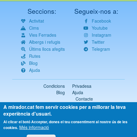
Seccions:
Segueix-nos a:
Activitat
Facebook
Cims
Youtube
Vies Ferrades
Instagram
Albergs i refugis
Twitter
Últims llocs afegits
Telegram
Rutes
Blog
Ajuda
Condicions
Privadesa
Blog
Ajuda
Contacte
A mirador.cat fem servir cookies per a millorar la teva
2018-2026 ©
mirador.cat
Tots els drets reservats
experiència d'usuari.
Select
Al clicar el botó Acceptar, dones el teu consentiment al nostre ús de les
Més informació
your
cookies.
language