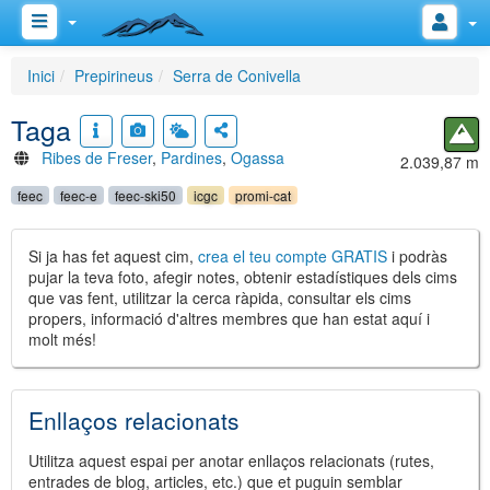
Inici
Prepirineus
Serra de Conivella
Taga
Ribes de Freser
,
Pardines
,
Ogassa
2.039,87 m
feec
feec-e
feec-ski50
icgc
promi-cat
Si ja has fet aquest cim,
crea el teu compte GRATIS
i podràs
pujar la teva foto, afegir notes, obtenir estadístiques dels cims
que vas fent, utilitzar la cerca ràpida, consultar els cims
propers, informació d'altres membres que han estat aquí i
molt més!
Enllaços relacionats
Utilitza aquest espai per anotar enllaços relacionats (rutes,
entrades de blog, articles, etc.) que et puguin semblar