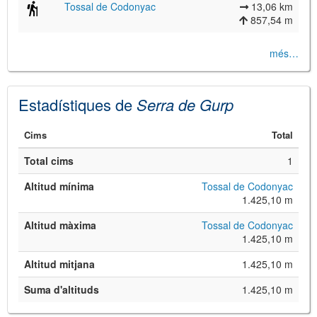
Tossal de Codonyac
13,06 km
857,54 m
més…
Estadístiques de
Serra de Gurp
©
Leaflet
Cims
Total
JS library for interactive maps
©
OpenStreetMap
,
OpenTopoMap
Total cims
1
and its contributors
(
CC BY-SH 4.0
)
©
Institut Cartogràfic i Geològic de
Altitud mínima
Tossal de Codonyac
Catalunya
(
CC BY-SH 4.0
)
1.425,10 m
Altitud màxima
Tossal de Codonyac
1.425,10 m
Altitud mitjana
1.425,10 m
Suma d'altituds
1.425,10 m