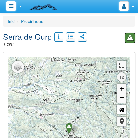
Inici
Prepirineus
Serra de Gurp
1 cim
12
+
−