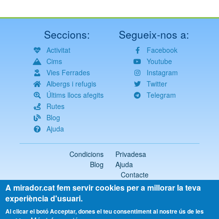
Seccions:
Segueix-nos a:
Activitat
Facebook
Cims
Youtube
Vies Ferrades
Instagram
Albergs i refugis
Twitter
Últims llocs afegits
Telegram
Rutes
Blog
Ajuda
Condicions
Privadesa
Blog
Ajuda
Contacte
A mirador.cat fem servir cookies per a millorar la teva
2018-2026 ©
mirador.cat
Tots els drets reservats
experiència d'usuari.
Select
Al clicar el botó Acceptar, dones el teu consentiment al nostre ús de les