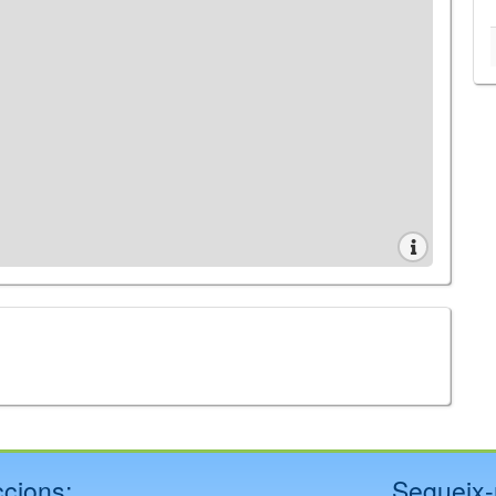
cions:
Segueix-