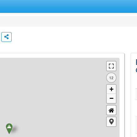
12
+
−