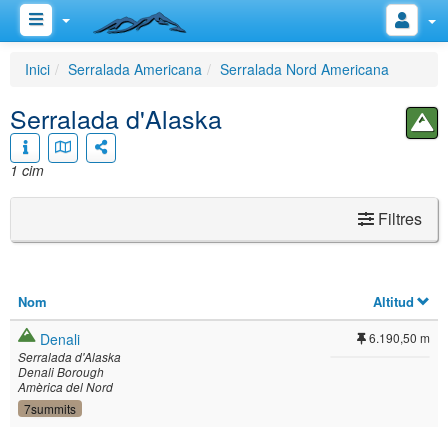
Inici
Serralada Americana
Serralada Nord Americana
Serralada d'Alaska
1 cim
Filtres
Nom
Altitud
Denali
6.190,50 m
Serralada d'Alaska
Denali Borough
Amèrica del Nord
7summits