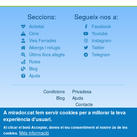
Seccions:
Segueix-nos a:
Activitat
Facebook
Cims
Youtube
Vies Ferrades
Instagram
Albergs i refugis
Twitter
Últims llocs afegits
Telegram
Rutes
Blog
Ajuda
Condicions
Privadesa
Blog
Ajuda
Contacte
A mirador.cat fem servir cookies per a millorar la teva
2018-2026 ©
mirador.cat
Tots els drets reservats
experiència d'usuari.
Select
Al clicar el botó Acceptar, dones el teu consentiment al nostre ús de les
Més informació
your
cookies.